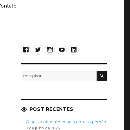
Contato
Facebook
Twitter
Instagram
YouTube
LinkedIn
PESQUISA
Pesquisar
por:
POST RECENTES
O passo obrigatório para obter o perdão
9 de julho de 2024