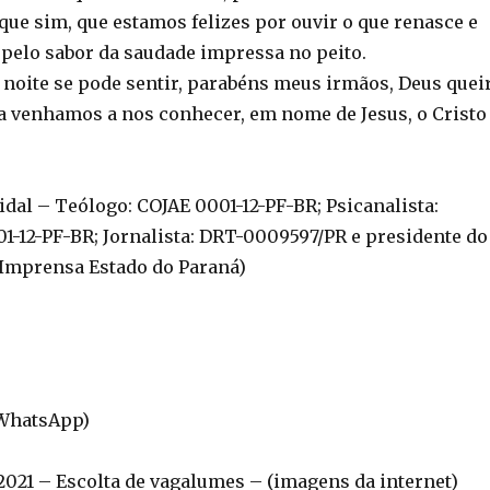
que sim, que estamos felizes por ouvir o que renasce e
 pelo sabor da saudade impressa no peito.
a noite se pode sentir, parabéns meus irmãos, Deus quei
a venhamos a nos conhecer, em nome de Jesus, o Cristo
Vidal – Teólogo: COJAE 0001-12-PF-BR; Psicanalista:
01-12-PF-BR; Jornalista: DRT-0009597/PR e presidente do
 Imprensa Estado do Paraná)
(WhatsApp)
21 – Escolta de vagalumes – (imagens da internet)