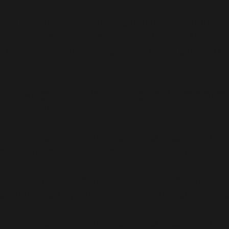
amada
incorretamente
. O carregamento da tradução par
gin ou tema está sendo executado muito cedo. As tradu
 (Esta mensagem foi adicionada na versão 6.7.0.) in
/ho
se WP_Widget em Ad_Injection_Widget está
obsoleto
desd
ons.php
on line
6170
oi chamada com um argumento que está
obsoleto
desde a
ome/elyvidal/elyvidal.com.br/wp-includes/functions
oi chamada com um argumento que está
obsoleto
desde a
ome/elyvidal/elyvidal.com.br/wp-includes/functions
oi chamada com um argumento que está
obsoleto
desde a