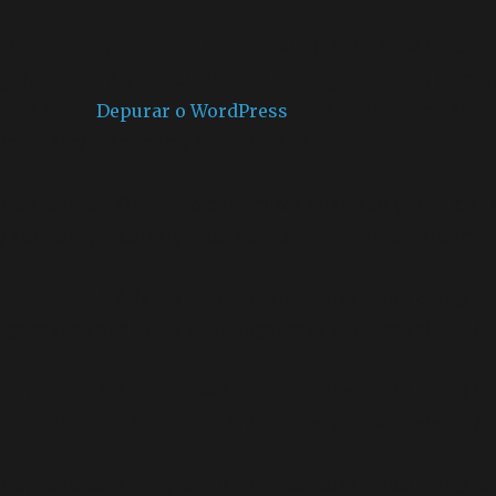
Notice
: A função _load_textdomain_just_in_time foi ch
geralmente é um indicador de que algum código no plu
Leia como
Depurar o WordPress
para mais informações.
includes/functions.php
on line
6170
Deprecated
: O método construtor chamado para a clas
/home/elyvidal/elyvidal.com.br/wp-includes/functi
Deprecated
: A função WP_Dependencies->add_data() f
ignorados por todos os navegadores compatíveis. in
/h
Deprecated
: A função WP_Dependencies->add_data() f
ignorados por todos os navegadores compatíveis. in
/h
Deprecated
: A função WP_Dependencies->add_data() f