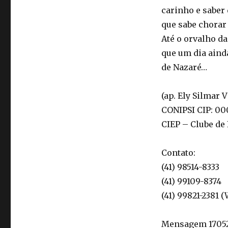
carinho e saber 
que sabe chorar
Até o orvalho d
que um dia aind
de Nazaré…
(ap. Ely Silmar 
CONIPSI CIP: 00
CIEP – Clube de
Contato:
(41) 98514-8333
(41) 99109-8374
(41) 99821-2381 
Mensagem 170520