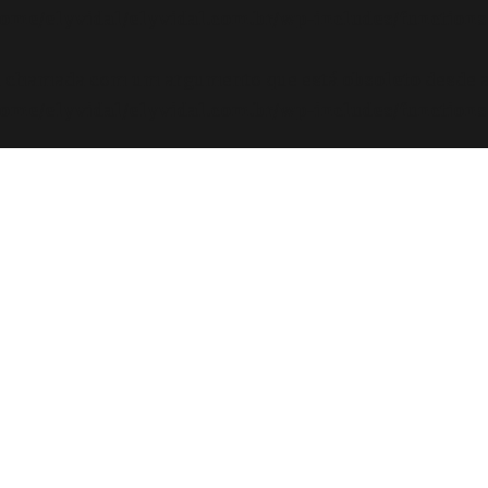
ome/elyvidal/elyvidal.com.br/wp-includes/functions
oi chamada com um argumento que está
obsoleto
desde a
ome/elyvidal/elyvidal.com.br/wp-includes/functions