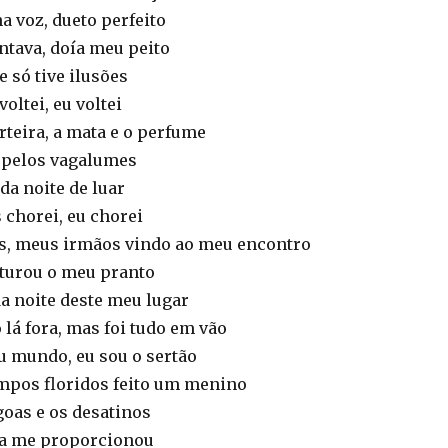
na voz, dueto perfeito
ntava, doía meu peito
 só tive ilusões
oltei, eu voltei
rteira, a mata e o perfume
o pelos vagalumes
da noite de luar
 chorei, eu chorei
s, meus irmãos vindo ao meu encontro
sturou o meu pranto
a noite deste meu lugar
lá fora, mas foi tudo em vão
u mundo, eu sou o sertão
mpos floridos feito um menino
oas e os desatinos
ora me proporcionou