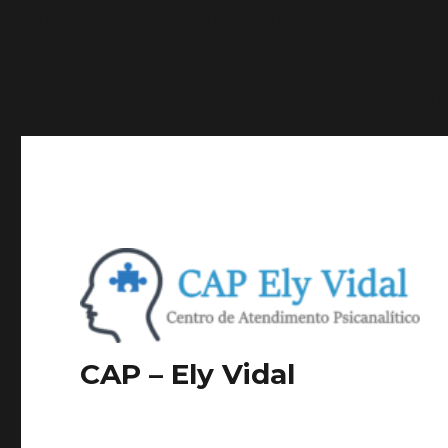
ignorados por todos os navegadores compatíveis. in
/h
Deprecated
: A função WP_Dependencies->add_data() f
ignorados por todos os navegadores compatíveis. in
/h
CAP – Ely Vidal