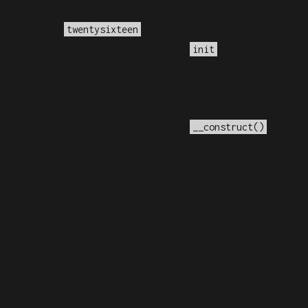
a o domínio
foi ativado muito cedo. Isso
twentysixteen
ções devem ser carregadas na ação
ou mais tarde.
init
me/elyvidal/elyvidal.com.br/wp-
e a versão 4.3.0! Em vez disso, use
. in
__construct()
 versão 6.9.0! Os comentários condicionais do IE são
.php
on line
6170
 versão 6.9.0! Os comentários condicionais do IE são
.php
on line
6170
 versão 6.9.0! Os comentários condicionais do IE são