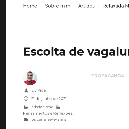
Home
Sobre mim
Artigos
Relaxada M
Escolta de vagal
Autor
Ely Vidal
Publicado
21 de junho de 2021
em
Categorias
cristianismo
,
Pensamentos e Reflexões
,
psicanalise-e-afins