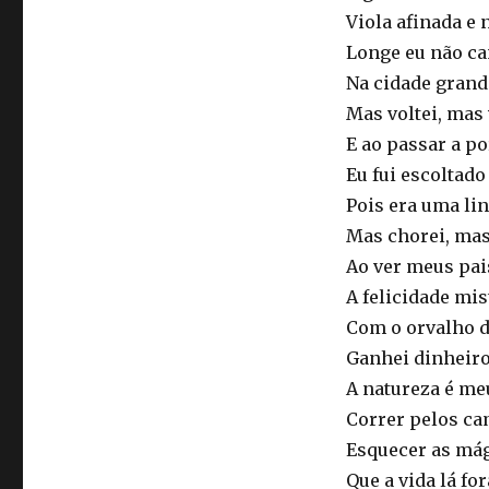
Viola afinada e 
Longe eu não ca
Na cidade grande
Mas voltei, mas v
E ao passar a po
Eu fui escoltad
Pois era uma lin
Mas chorei, mas
Ao ver meus pai
A felicidade mi
Com o orvalho d
Ganhei dinheiro 
A natureza é me
Correr pelos ca
Esquecer as mág
Que a vida lá f