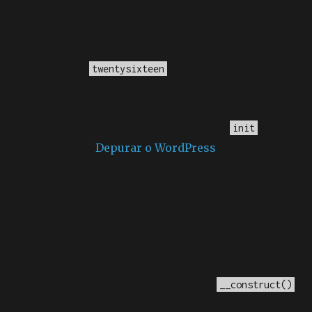
Notice
: A função _load_textdomain_just_in_time foi
chamada
incorretamente
. O carregamento da tradução
para o domínio
foi ativado muito cedo.
twentysixteen
Isso geralmente é um indicador de que algum código
no plugin ou tema está sendo executado muito cedo. As
traduções devem ser carregadas na ação
ou mais
init
tarde. Leia como
Depurar o WordPress
para mais
informações. (Esta mensagem foi adicionada na versão
6.7.0.) in
/home/elyvidal/elyvidal.com.br/wp-
includes/functions.php
on line
6170
Deprecated
: O método construtor chamado para a
classe WP_Widget em Ad_Injection_Widget está
obsoleto
desde a versão 4.3.0! Em vez disso, use
. in
__construct()
/home/elyvidal/elyvidal.com.br/wp-