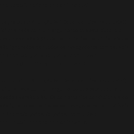
includes/functions.php
on line
6170
Deprecated
: A função WP_Dependencies->add_data()
foi chamada com um argumento que está
obsoleto
desde a versão 6.9.0! Os comentários condicionais do IE
são ignorados por todos os navegadores compatíveis.
in
/home/elyvidal/elyvidal.com.br/wp-
includes/functions.php
on line
6170
Deprecated
: A função WP_Dependencies->add_data()
foi chamada com um argumento que está
obsoleto
desde a versão 6.9.0! Os comentários condicionais do IE
são ignorados por todos os navegadores compatíveis.
in
/home/elyvidal/elyvidal.com.br/wp-
includes/functions.php
on line
6170