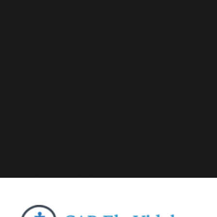
Deprecated
: A função WP_Dependencies->add_data()
foi chamada com um argumento que está
obsoleto
desde a versão 6.9.0! Os comentários condicionais do IE
são ignorados por todos os navegadores compatíveis.
in
/home/elyvidal/elyvidal.com.br/wp-
includes/functions.php
on line
6170
Deprecated
: A função WP_Dependencies->add_data()
foi chamada com um argumento que está
obsoleto
desde a versão 6.9.0! Os comentários condicionais do IE
são ignorados por todos os navegadores compatíveis.
in
/home/elyvidal/elyvidal.com.br/wp-
includes/functions.php
on line
6170