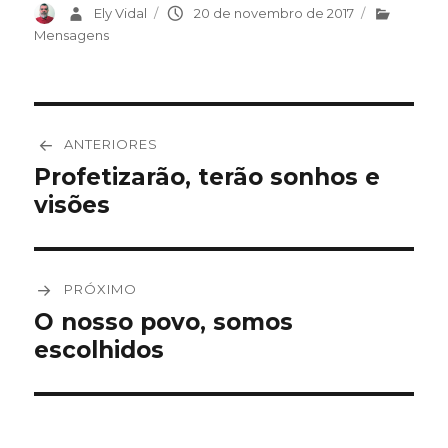
Autor
Ely Vidal
Publicado
20 de novembro de 2017
Categorias
em
Mensagens
Navegação
ANTERIORES
de
Profetizarão, terão sonhos e
Post
visões
anterior:
Post
PRÓXIMO
O nosso povo, somos
Próximo
escolhidos
post: