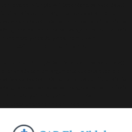
Deprecated
: A função WP_Dependencies->add_data()
foi chamada com um argumento que está
obsoleto
desde a versão 6.9.0! Os comentários condicionais do IE
são ignorados por todos os navegadores compatíveis.
in
/home/elyvidal/elyvidal.com.br/wp-
includes/functions.php
on line
6170
Deprecated
: A função WP_Dependencies->add_data()
foi chamada com um argumento que está
obsoleto
desde a versão 6.9.0! Os comentários condicionais do IE
são ignorados por todos os navegadores compatíveis.
in
/home/elyvidal/elyvidal.com.br/wp-
includes/functions.php
on line
6170