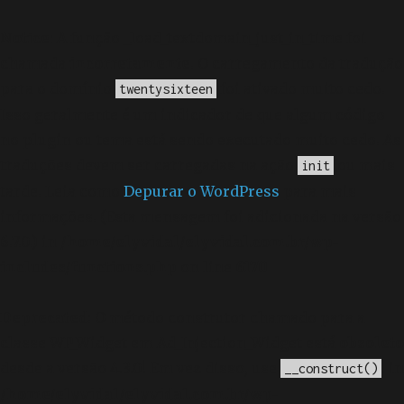
Notice
: A função _load_textdomain_just_in_time foi
chamada
incorretamente
. O carregamento da tradução
para o domínio
foi ativado muito cedo.
twentysixteen
Isso geralmente é um indicador de que algum código
no plugin ou tema está sendo executado muito cedo. As
traduções devem ser carregadas na ação
ou mais
init
tarde. Leia como
Depurar o WordPress
para mais
informações. (Esta mensagem foi adicionada na versão
6.7.0.) in
/home/elyvidal/elyvidal.com.br/wp-
includes/functions.php
on line
6170
Deprecated
: O método construtor chamado para a
classe WP_Widget em Ad_Injection_Widget está
obsoleto
desde a versão 4.3.0! Em vez disso, use
. in
__construct()
/home/elyvidal/elyvidal.com.br/wp-