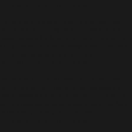
includes/functions.php
on line
6170
Deprecated
: A função WP_Dependencies->add_data()
foi chamada com um argumento que está
obsoleto
desde a versão 6.9.0! Os comentários condicionais do IE
são ignorados por todos os navegadores compatíveis.
in
/home/elyvidal/elyvidal.com.br/wp-
includes/functions.php
on line
6170
Deprecated
: A função WP_Dependencies->add_data()
foi chamada com um argumento que está
obsoleto
desde a versão 6.9.0! Os comentários condicionais do IE
são ignorados por todos os navegadores compatíveis.
in
/home/elyvidal/elyvidal.com.br/wp-
includes/functions.php
on line
6170