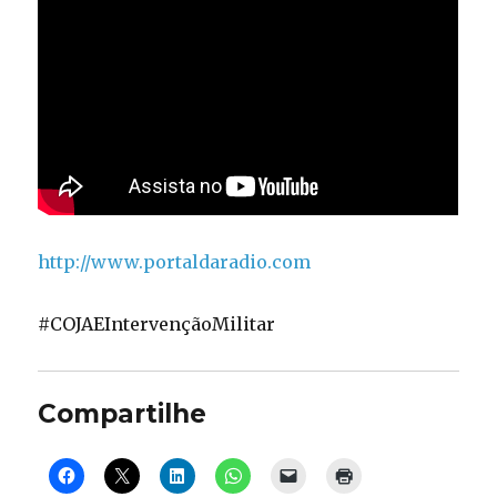
http://www.portaldaradio.com
#COJAEIntervençãoMilitar
Compartilhe