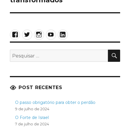
Facebook
Twitter
Instagram
YouTube
LinkedIn
PES
Pesquisar
por:
POST RECENTES
O passo obrigatório para obter o perdão
9 de julho de 2024
O Forte de Israel
7 de julho de 2024