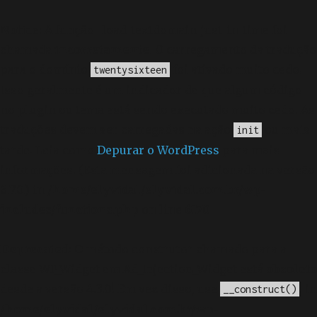
Notice
: A função _load_textdomain_just_in_time foi
chamada
incorretamente
. O carregamento da tradução
para o domínio
foi ativado muito cedo.
twentysixteen
Isso geralmente é um indicador de que algum código
no plugin ou tema está sendo executado muito cedo. As
traduções devem ser carregadas na ação
ou mais
init
tarde. Leia como
Depurar o WordPress
para mais
informações. (Esta mensagem foi adicionada na versão
6.7.0.) in
/home/elyvidal/elyvidal.com.br/wp-
includes/functions.php
on line
6170
Deprecated
: O método construtor chamado para a
classe WP_Widget em Ad_Injection_Widget está
obsoleto
desde a versão 4.3.0! Em vez disso, use
. in
__construct()
/home/elyvidal/elyvidal.com.br/wp-