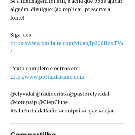
Se a mensagem foi útil, e acha que pode ajudar
alguém, divulgue: (ao replicar, preserve a
fonte)
Siga-nos:
https://www.bitchute.com/video/Ip206llpxTV4
/
Texto completo e outros em:
http://www.portaldaradio.com
@elyvidal @radiocrista @pastorelyvidal
@conipsip @CiepClube
#FalaPortaldaRadio #conipsi #cojae #dojae