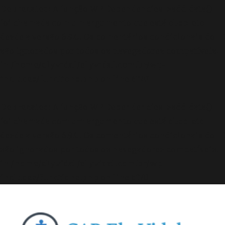
Deprecated
: A função WP_Dependencies->add_data()
foi chamada com um argumento que está
obsoleto
desde a versão 6.9.0! Os comentários condicionais do IE
são ignorados por todos os navegadores compatíveis.
in
/home/elyvidal/elyvidal.com.br/wp-
includes/functions.php
on line
6170
Deprecated
: A função WP_Dependencies->add_data()
foi chamada com um argumento que está
obsoleto
desde a versão 6.9.0! Os comentários condicionais do IE
são ignorados por todos os navegadores compatíveis.
in
/home/elyvidal/elyvidal.com.br/wp-
includes/functions.php
on line
6170