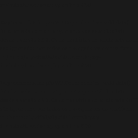
includes/functions.php
on line
6170
Deprecated
: A função WP_Dependencies->add_data()
foi chamada com um argumento que está
obsoleto
desde a versão 6.9.0! Os comentários condicionais do IE
são ignorados por todos os navegadores compatíveis.
in
/home/elyvidal/elyvidal.com.br/wp-
includes/functions.php
on line
6170
Deprecated
: A função WP_Dependencies->add_data()
foi chamada com um argumento que está
obsoleto
desde a versão 6.9.0! Os comentários condicionais do IE
são ignorados por todos os navegadores compatíveis.
in
/home/elyvidal/elyvidal.com.br/wp-
includes/functions.php
on line
6170