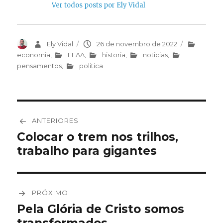
Ver todos posts por Ely Vidal
Autor
Ely Vidal
Publicado
26 de novembro de 2022
Categorias
em
economia
,
FFAA
,
historia
,
noticias
,
pensamentos
,
politica
Navegação
ANTERIORES
de
Colocar o trem nos trilhos,
Post
trabalho para gigantes
anterior:
Post
PRÓXIMO
Pela Glória de Cristo somos
Próximo
transformados
post: