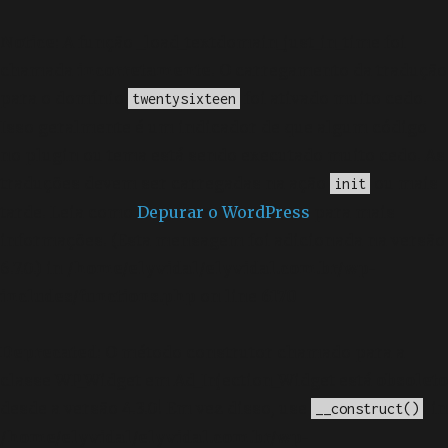
Notice
: A função _load_textdomain_just_in_time foi
chamada
incorretamente
. O carregamento da tradução
para o domínio
foi ativado muito cedo.
twentysixteen
Isso geralmente é um indicador de que algum código
no plugin ou tema está sendo executado muito cedo. As
traduções devem ser carregadas na ação
ou mais
init
tarde. Leia como
Depurar o WordPress
para mais
informações. (Esta mensagem foi adicionada na versão
6.7.0.) in
/home/elyvidal/elyvidal.com.br/wp-
includes/functions.php
on line
6170
Deprecated
: O método construtor chamado para a
classe WP_Widget em Ad_Injection_Widget está
obsoleto
desde a versão 4.3.0! Em vez disso, use
. in
__construct()
/home/elyvidal/elyvidal.com.br/wp-