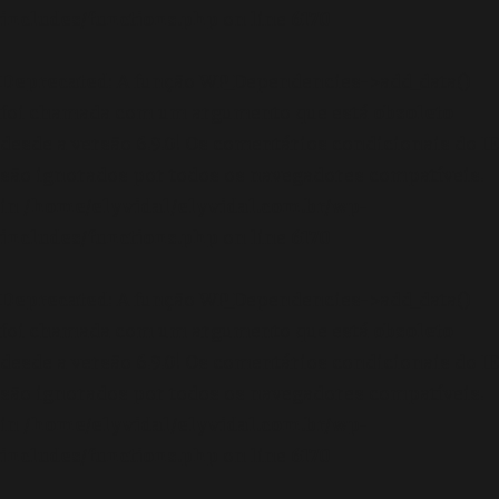
includes/functions.php
on line
6170
Deprecated
: A função WP_Dependencies->add_data()
foi chamada com um argumento que está
obsoleto
desde a versão 6.9.0! Os comentários condicionais do IE
são ignorados por todos os navegadores compatíveis.
in
/home/elyvidal/elyvidal.com.br/wp-
includes/functions.php
on line
6170
Deprecated
: A função WP_Dependencies->add_data()
foi chamada com um argumento que está
obsoleto
desde a versão 6.9.0! Os comentários condicionais do IE
são ignorados por todos os navegadores compatíveis.
in
/home/elyvidal/elyvidal.com.br/wp-
includes/functions.php
on line
6170