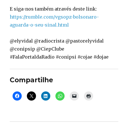
E siga-nos também através deste link:
https://rumble.com/vgsopz-bolsonaro-
aguarda-o-seu-sinal.html
@elyvidal @radiocrista @pastorelyvidal
@conipsip @CiepClube
#FalaPortaldaRadio #conipsi #cojae #dojae
Compartilhe