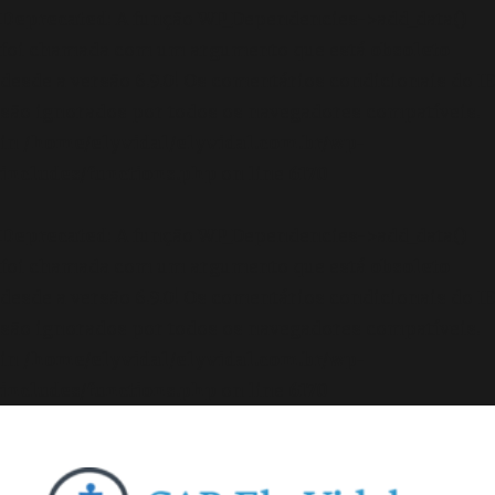
Deprecated
: A função WP_Dependencies->add_data()
foi chamada com um argumento que está
obsoleto
desde a versão 6.9.0! Os comentários condicionais do IE
são ignorados por todos os navegadores compatíveis.
in
/home/elyvidal/elyvidal.com.br/wp-
includes/functions.php
on line
6170
Deprecated
: A função WP_Dependencies->add_data()
foi chamada com um argumento que está
obsoleto
desde a versão 6.9.0! Os comentários condicionais do IE
são ignorados por todos os navegadores compatíveis.
in
/home/elyvidal/elyvidal.com.br/wp-
includes/functions.php
on line
6170