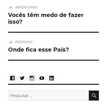
Navegação
ANTERIORES
de
Vocês têm medo de fazer
Post
isso?
anterior:
Post
PRÓXIMO
Onde fica esse País?
Próximo
post:
Facebook
Twitter
Instagram
YouTube
LinkedIn
PES
Pesquisar
por: