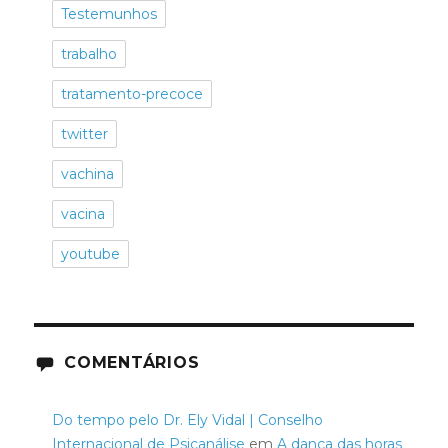
Testemunhos
trabalho
tratamento-precoce
twitter
vachina
vacina
youtube
COMENTÁRIOS
Do tempo pelo Dr. Ely Vidal | Conselho
Internacional de Psicanálise
em
A dança das horas