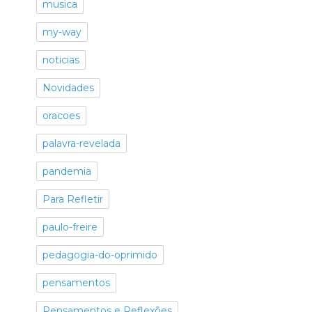
musica
my-way
noticias
Novidades
oracoes
palavra-revelada
pandemia
Para Refletir
paulo-freire
pedagogia-do-oprimido
pensamentos
Pensamentos e Reflexões