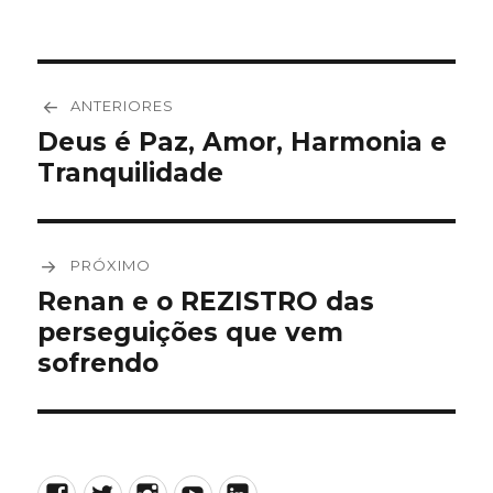
Navegação
ANTERIORES
de
Deus é Paz, Amor, Harmonia e
Post
Tranquilidade
anterior:
Post
PRÓXIMO
Renan e o REZISTRO das
Próximo
perseguições que vem
post:
sofrendo
Facebook
Twitter
Instagram
YouTube
LinkedIn