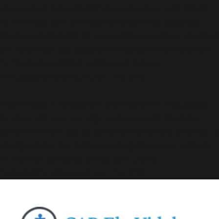
Deprecated
: A função WP_Dependencies->add_data()
foi chamada com um argumento que está
obsoleto
desde a versão 6.9.0! Os comentários condicionais do IE
são ignorados por todos os navegadores compatíveis.
in
/home/elyvidal/elyvidal.com.br/wp-
includes/functions.php
on line
6170
Deprecated
: A função WP_Dependencies->add_data()
foi chamada com um argumento que está
obsoleto
desde a versão 6.9.0! Os comentários condicionais do IE
são ignorados por todos os navegadores compatíveis.
in
/home/elyvidal/elyvidal.com.br/wp-
includes/functions.php
on line
6170