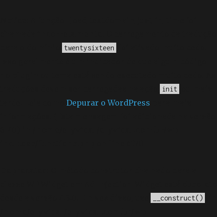
Notice
: A função _load_textdomain_just_in_time foi
chamada
incorretamente
. O carregamento da tradução
para o domínio
foi ativado muito cedo.
twentysixteen
Isso geralmente é um indicador de que algum código
no plugin ou tema está sendo executado muito cedo. As
traduções devem ser carregadas na ação
ou mais
init
tarde. Leia como
Depurar o WordPress
para mais
informações. (Esta mensagem foi adicionada na versão
6.7.0.) in
/home/elyvidal/elyvidal.com.br/wp-
includes/functions.php
on line
6170
Deprecated
: O método construtor chamado para a
classe WP_Widget em Ad_Injection_Widget está
obsoleto
desde a versão 4.3.0! Em vez disso, use
. in
__construct()
/home/elyvidal/elyvidal.com.br/wp-