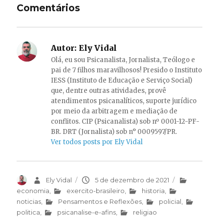
Comentários
Autor:
Ely Vidal
Olá, eu sou Psicanalista, Jornalista, Teólogo e
pai de 7 filhos maravilhosos! Presido o Instituto
IESS (Instituto de Educação e Serviço Social)
que, dentre outras atividades, provê
atendimentos psicanalíticos, suporte jurídico
por meio da arbitragem e mediação de
conflitos. CIP (Psicanalista) sob nº 0001-12-PF-
BR. DRT (Jornalista) sob n° 0009597/PR.
Ver todos posts por Ely Vidal
Autor
Ely Vidal
Publicado
5 de dezembro de 2021
Categorias
em
economia
,
exercito-brasileiro
,
historia
,
noticias
,
Pensamentos e Reflexões
,
policial
,
politica
,
psicanalise-e-afins
,
religiao