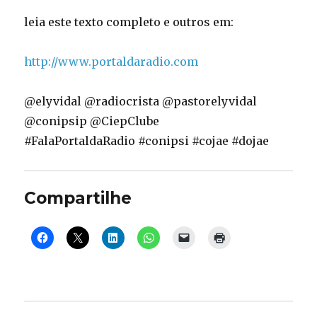
leia este texto completo e outros em:
http://www.portaldaradio.com
@elyvidal @radiocrista @pastorelyvidal
@conipsip @CiepClube
#FalaPortaldaRadio #conipsi #cojae #dojae
Compartilhe