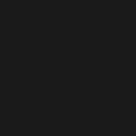
includes/functions.php
on line
6170
Deprecated
: A função WP_Dependencies->add_data()
foi chamada com um argumento que está
obsoleto
desde a versão 6.9.0! Os comentários condicionais do IE
são ignorados por todos os navegadores compatíveis.
in
/home/elyvidal/elyvidal.com.br/wp-
includes/functions.php
on line
6170
Deprecated
: A função WP_Dependencies->add_data()
foi chamada com um argumento que está
obsoleto
desde a versão 6.9.0! Os comentários condicionais do IE
são ignorados por todos os navegadores compatíveis.
in
/home/elyvidal/elyvidal.com.br/wp-
includes/functions.php
on line
6170