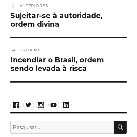
Navegação
ANTERIORES
de
Sujeitar-se à autoridade,
Post
ordem divina
anterior:
Post
PRÓXIMO
Incendiar o Brasil, ordem
Próximo
sendo levada à risca
post:
Facebook
Twitter
Instagram
YouTube
LinkedIn
PES
Pesquisar
por: