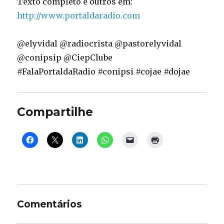
Texto completo e outros em:
http://www.portaldaradio.com
@elyvidal @radiocrista @pastorelyvidal
@conipsip @CiepClube
#FalaPortaldaRadio #conipsi #cojae #dojae
Compartilhe
Comentários