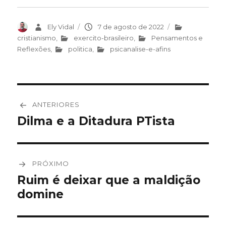
Autor
Ely Vidal
Publicado
7 de agosto de 2022
Categorias
em
cristianismo
,
exercito-brasileiro
,
Pensamentos e
Reflexões
,
politica
,
psicanalise-e-afins
Navegação
ANTERIORES
de
Dilma e a Ditadura PTista
Post
anterior:
Post
PRÓXIMO
Ruim é deixar que a maldição
Próximo
domine
post: