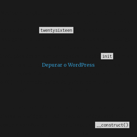
Notice
: A função _load_textdomain_just_in_time foi
chamada
incorretamente
. O carregamento da tradução
para o domínio
foi ativado muito cedo.
twentysixteen
Isso geralmente é um indicador de que algum código
no plugin ou tema está sendo executado muito cedo. As
traduções devem ser carregadas na ação
ou mais
init
tarde. Leia como
Depurar o WordPress
para mais
informações. (Esta mensagem foi adicionada na versão
6.7.0.) in
/home/elyvidal/elyvidal.com.br/wp-
includes/functions.php
on line
6170
Deprecated
: O método construtor chamado para a
classe WP_Widget em Ad_Injection_Widget está
obsoleto
desde a versão 4.3.0! Em vez disso, use
. in
__construct()
/home/elyvidal/elyvidal.com.br/wp-