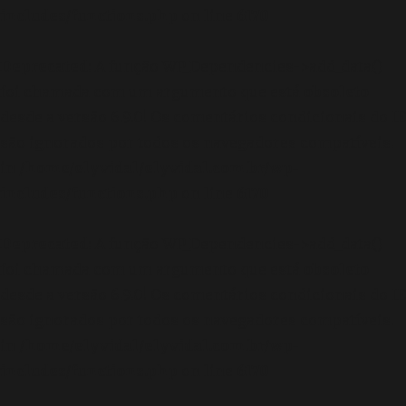
includes/functions.php
on line
6170
Deprecated
: A função WP_Dependencies->add_data()
foi chamada com um argumento que está
obsoleto
desde a versão 6.9.0! Os comentários condicionais do IE
são ignorados por todos os navegadores compatíveis.
in
/home/elyvidal/elyvidal.com.br/wp-
includes/functions.php
on line
6170
Deprecated
: A função WP_Dependencies->add_data()
foi chamada com um argumento que está
obsoleto
desde a versão 6.9.0! Os comentários condicionais do IE
são ignorados por todos os navegadores compatíveis.
in
/home/elyvidal/elyvidal.com.br/wp-
includes/functions.php
on line
6170