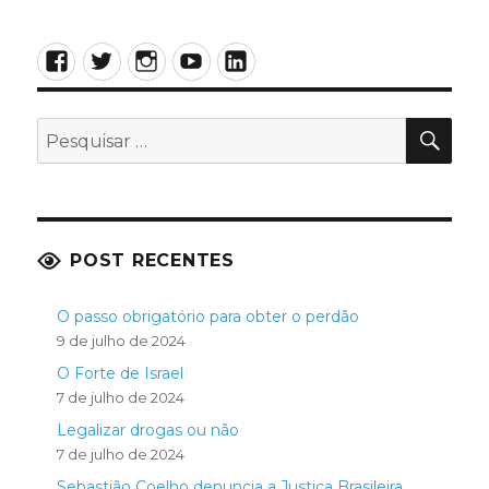
Facebook
Twitter
Instagram
YouTube
LinkedIn
PES
Pesquisar
por:
POST RECENTES
O passo obrigatório para obter o perdão
9 de julho de 2024
O Forte de Israel
7 de julho de 2024
Legalizar drogas ou não
7 de julho de 2024
Sebastião Coelho denuncia a Justiça Brasileira