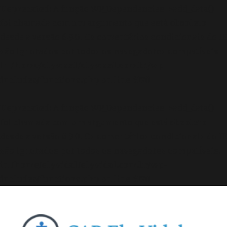
Deprecated
: A função WP_Dependencies->add_data()
foi chamada com um argumento que está
obsoleto
desde a versão 6.9.0! Os comentários condicionais do IE
são ignorados por todos os navegadores compatíveis.
in
/home/elyvidal/elyvidal.com.br/wp-
includes/functions.php
on line
6170
Deprecated
: A função WP_Dependencies->add_data()
foi chamada com um argumento que está
obsoleto
desde a versão 6.9.0! Os comentários condicionais do IE
são ignorados por todos os navegadores compatíveis.
in
/home/elyvidal/elyvidal.com.br/wp-
includes/functions.php
on line
6170