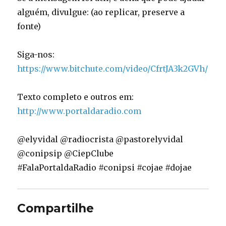
alguém, divulgue: (ao replicar, preserve a
fonte)
Siga-nos:
https://www.bitchute.com/video/CfrtJA3k2GVh/
Texto completo e outros em:
http://www.portaldaradio.com
@elyvidal @radiocrista @pastorelyvidal
@conipsip @CiepClube
#FalaPortaldaRadio #conipsi #cojae #dojae
Compartilhe