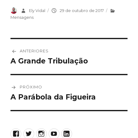
Autor
Ely Vidal
Publicado
29 de outubro de 2017
Categorias
em
Mensagens
Navegação
ANTERIORES
de
A Grande Tribulação
Post
anterior:
Post
PRÓXIMO
A Parábola da Figueira
Próximo
post:
Facebook
Twitter
Instagram
YouTube
LinkedIn