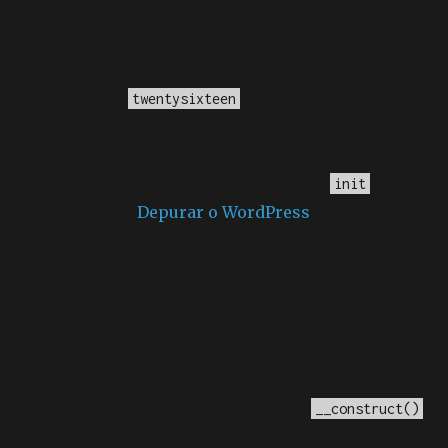
Notice
: A função _load_textdomain_just_in_time foi
chamada
incorretamente
. O carregamento da tradução
para o domínio
foi ativado muito cedo.
twentysixteen
Isso geralmente é um indicador de que algum código
no plugin ou tema está sendo executado muito cedo. As
traduções devem ser carregadas na ação
ou mais
init
tarde. Leia como
Depurar o WordPress
para mais
informações. (Esta mensagem foi adicionada na versão
6.7.0.) in
/home/elyvidal/elyvidal.com.br/wp-
includes/functions.php
on line
6170
Deprecated
: O método construtor chamado para a
classe WP_Widget em Ad_Injection_Widget está
obsoleto
desde a versão 4.3.0! Em vez disso, use
. in
__construct()
/home/elyvidal/elyvidal.com.br/wp-