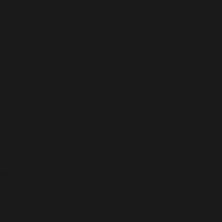
includes/functions.php
on line
6170
Deprecated
: A função WP_Dependencies->add_data()
foi chamada com um argumento que está
obsoleto
desde a versão 6.9.0! Os comentários condicionais do IE
são ignorados por todos os navegadores compatíveis.
in
/home/elyvidal/elyvidal.com.br/wp-
includes/functions.php
on line
6170
Deprecated
: A função WP_Dependencies->add_data()
foi chamada com um argumento que está
obsoleto
desde a versão 6.9.0! Os comentários condicionais do IE
são ignorados por todos os navegadores compatíveis.
in
/home/elyvidal/elyvidal.com.br/wp-
includes/functions.php
on line
6170