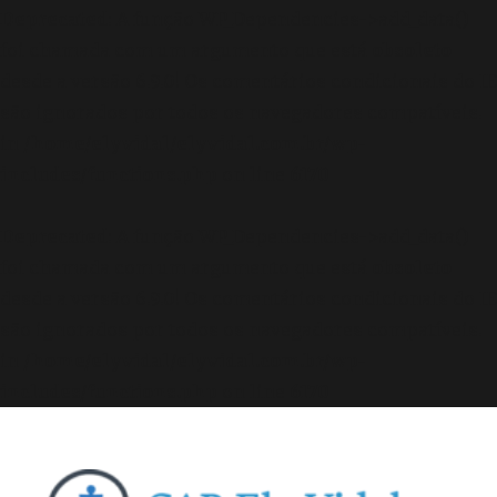
Deprecated
: A função WP_Dependencies->add_data()
foi chamada com um argumento que está
obsoleto
desde a versão 6.9.0! Os comentários condicionais do IE
são ignorados por todos os navegadores compatíveis.
in
/home/elyvidal/elyvidal.com.br/wp-
includes/functions.php
on line
6170
Deprecated
: A função WP_Dependencies->add_data()
foi chamada com um argumento que está
obsoleto
desde a versão 6.9.0! Os comentários condicionais do IE
são ignorados por todos os navegadores compatíveis.
in
/home/elyvidal/elyvidal.com.br/wp-
includes/functions.php
on line
6170