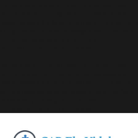
Deprecated
: A função WP_Dependencies->add_data()
foi chamada com um argumento que está
obsoleto
desde a versão 6.9.0! Os comentários condicionais do IE
são ignorados por todos os navegadores compatíveis.
in
/home/elyvidal/elyvidal.com.br/wp-
includes/functions.php
on line
6170
Deprecated
: A função WP_Dependencies->add_data()
foi chamada com um argumento que está
obsoleto
desde a versão 6.9.0! Os comentários condicionais do IE
são ignorados por todos os navegadores compatíveis.
in
/home/elyvidal/elyvidal.com.br/wp-
includes/functions.php
on line
6170