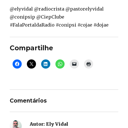
@elyvidal @radiocrista @pastorelyvidal
@conipsip @CiepClube
#FalaPortaldaRadio #conipsi #cojae #dojae
Compartilhe
Comentários
Autor:
Ely Vidal