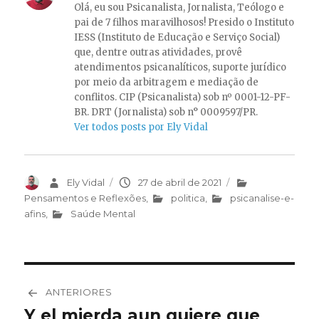
Olá, eu sou Psicanalista, Jornalista, Teólogo e
pai de 7 filhos maravilhosos! Presido o Instituto
IESS (Instituto de Educação e Serviço Social)
que, dentre outras atividades, provê
atendimentos psicanalíticos, suporte jurídico
por meio da arbitragem e mediação de
conflitos. CIP (Psicanalista) sob nº 0001-12-PF-
BR. DRT (Jornalista) sob n° 0009597/PR.
Ver todos posts por Ely Vidal
Autor
Ely Vidal
Publicado
27 de abril de 2021
Categorias
em
Pensamentos e Reflexões
,
politica
,
psicanalise-e-
afins
,
Saúde Mental
Navegação
ANTERIORES
de
Y el mierda aun quiere que
Post