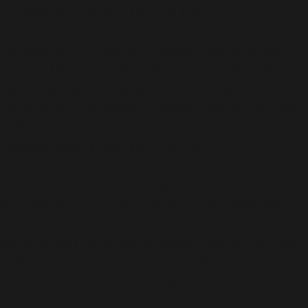
includes/functions.php
on line
6170
Deprecated
: A função WP_Dependencies->add_data()
foi chamada com um argumento que está
obsoleto
desde a versão 6.9.0! Os comentários condicionais do IE
são ignorados por todos os navegadores compatíveis.
in
/home/elyvidal/elyvidal.com.br/wp-
includes/functions.php
on line
6170
Deprecated
: A função WP_Dependencies->add_data()
foi chamada com um argumento que está
obsoleto
desde a versão 6.9.0! Os comentários condicionais do IE
são ignorados por todos os navegadores compatíveis.
in
/home/elyvidal/elyvidal.com.br/wp-
includes/functions.php
on line
6170