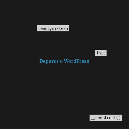
Notice
: A função _load_textdomain_just_in_time foi
chamada
incorretamente
. O carregamento da tradução
para o domínio
foi ativado muito cedo.
twentysixteen
Isso geralmente é um indicador de que algum código
no plugin ou tema está sendo executado muito cedo. As
traduções devem ser carregadas na ação
ou mais
init
tarde. Leia como
Depurar o WordPress
para mais
informações. (Esta mensagem foi adicionada na versão
6.7.0.) in
/home/elyvidal/elyvidal.com.br/wp-
includes/functions.php
on line
6170
Deprecated
: O método construtor chamado para a
classe WP_Widget em Ad_Injection_Widget está
obsoleto
desde a versão 4.3.0! Em vez disso, use
. in
__construct()
/home/elyvidal/elyvidal.com.br/wp-