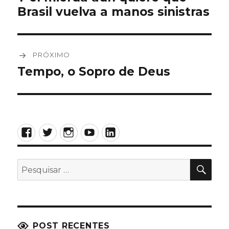
Brasil vuelva a manos sinistras
anterior:
Post
PRÓXIMO
Tempo, o Sopro de Deus
Próximo
post:
Facebook
Twitter
Instagram
YouTube
LinkedIn
PES
Pesquisar
por:
POST RECENTES