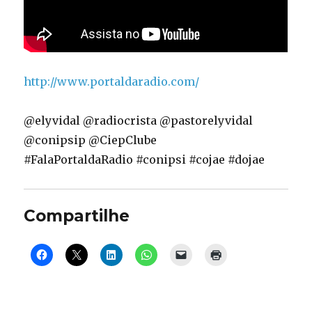
http://www.portaldaradio.com/
@elyvidal @radiocrista @pastorelyvidal
@conipsip @CiepClube
#FalaPortaldaRadio #conipsi #cojae #dojae
Compartilhe