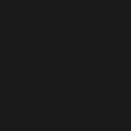
includes/functions.php
on line
6170
Deprecated
: A função WP_Dependencies->add_data()
foi chamada com um argumento que está
obsoleto
desde a versão 6.9.0! Os comentários condicionais do IE
são ignorados por todos os navegadores compatíveis.
in
/home/elyvidal/elyvidal.com.br/wp-
includes/functions.php
on line
6170
Deprecated
: A função WP_Dependencies->add_data()
foi chamada com um argumento que está
obsoleto
desde a versão 6.9.0! Os comentários condicionais do IE
são ignorados por todos os navegadores compatíveis.
in
/home/elyvidal/elyvidal.com.br/wp-
includes/functions.php
on line
6170