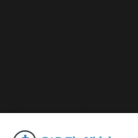
Deprecated
: A função WP_Dependencies->add_data()
foi chamada com um argumento que está
obsoleto
desde a versão 6.9.0! Os comentários condicionais do IE
são ignorados por todos os navegadores compatíveis.
in
/home/elyvidal/elyvidal.com.br/wp-
includes/functions.php
on line
6170
Deprecated
: A função WP_Dependencies->add_data()
foi chamada com um argumento que está
obsoleto
desde a versão 6.9.0! Os comentários condicionais do IE
são ignorados por todos os navegadores compatíveis.
in
/home/elyvidal/elyvidal.com.br/wp-
includes/functions.php
on line
6170