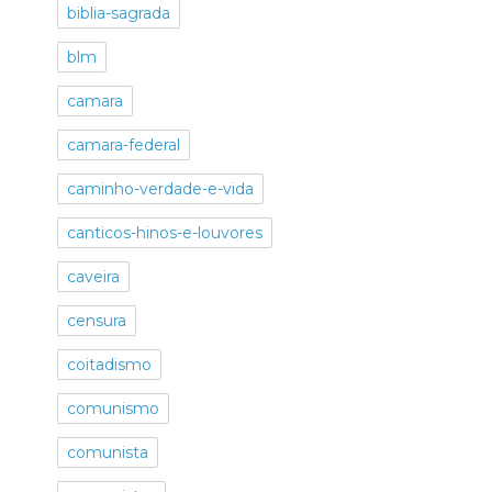
biblia-sagrada
blm
camara
camara-federal
caminho-verdade-e-vida
canticos-hinos-e-louvores
caveira
censura
coitadismo
comunismo
comunista