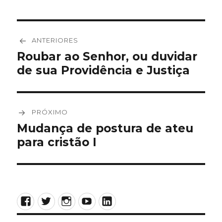
Navegação
ANTERIORES
de
Roubar ao Senhor, ou duvidar
Post
de sua Providência e Justiça
anterior:
Post
PRÓXIMO
Mudança de postura de ateu
Próximo
para cristão I
post:
Facebook
Twitter
Instagram
YouTube
LinkedIn