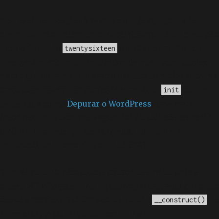
Notice
: A função _load_textdomain_just_in_time foi
chamada
incorretamente
. O carregamento da tradução
para o domínio
foi ativado muito cedo.
twentysixteen
Isso geralmente é um indicador de que algum código
no plugin ou tema está sendo executado muito cedo. As
traduções devem ser carregadas na ação
ou mais
init
tarde. Leia como
Depurar o WordPress
para mais
informações. (Esta mensagem foi adicionada na versão
6.7.0.) in
/home/elyvidal/elyvidal.com.br/wp-
includes/functions.php
on line
6170
Deprecated
: O método construtor chamado para a
classe WP_Widget em Ad_Injection_Widget está
obsoleto
desde a versão 4.3.0! Em vez disso, use
. in
__construct()
/home/elyvidal/elyvidal.com.br/wp-