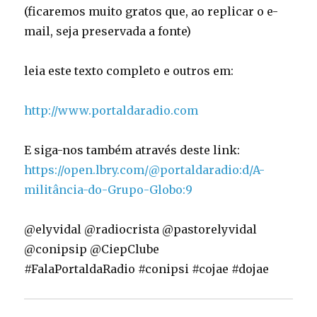
(ficaremos muito gratos que, ao replicar o e-
mail, seja preservada a fonte)
leia este texto completo e outros em:
http://www.portaldaradio.com
E siga-nos também através deste link:
https://open.lbry.com/@portaldaradio:d/A-
militância-do-Grupo-Globo:9
@elyvidal @radiocrista @pastorelyvidal
@conipsip @CiepClube
#FalaPortaldaRadio #conipsi #cojae #dojae