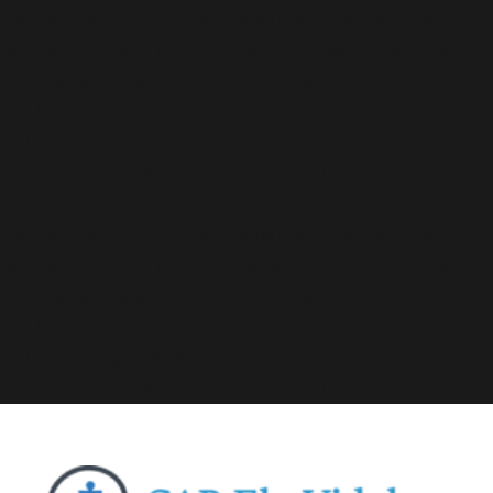
Deprecated
: A função WP_Dependencies->add_data()
foi chamada com um argumento que está
obsoleto
desde a versão 6.9.0! Os comentários condicionais do IE
são ignorados por todos os navegadores compatíveis.
in
/home/elyvidal/elyvidal.com.br/wp-
includes/functions.php
on line
6170
Deprecated
: A função WP_Dependencies->add_data()
foi chamada com um argumento que está
obsoleto
desde a versão 6.9.0! Os comentários condicionais do IE
são ignorados por todos os navegadores compatíveis.
in
/home/elyvidal/elyvidal.com.br/wp-
includes/functions.php
on line
6170