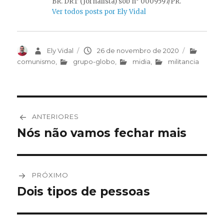
BR. DRT (Jornalista) sob n° 0009597/PR.
Ver todos posts por Ely Vidal
Autor
Ely Vidal
Publicado
26 de novembro de 2020
Categoria
em
comunismo
,
grupo-globo
,
midia
,
militancia
Navegação
ANTERIORES
de
Nós não vamos fechar mais
Post
anterior:
Post
PRÓXIMO
Dois tipos de pessoas
Próximo
post: