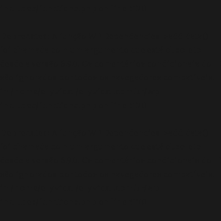
includes/functions.php
on line
6170
Deprecated
: A função WP_Dependencies->add_data()
foi chamada com um argumento que está
obsoleto
desde a versão 6.9.0! Os comentários condicionais do IE
são ignorados por todos os navegadores compatíveis.
in
/home/elyvidal/elyvidal.com.br/wp-
includes/functions.php
on line
6170
Deprecated
: A função WP_Dependencies->add_data()
foi chamada com um argumento que está
obsoleto
desde a versão 6.9.0! Os comentários condicionais do IE
são ignorados por todos os navegadores compatíveis.
in
/home/elyvidal/elyvidal.com.br/wp-
includes/functions.php
on line
6170