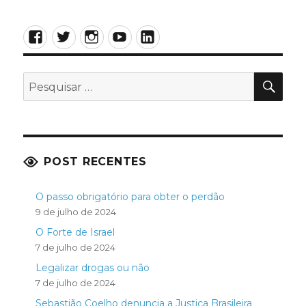
Facebook
Twitter
Instagram
YouTube
LinkedIn
PES
Pesquisar
por:
POST RECENTES
O passo obrigatório para obter o perdão
9 de julho de 2024
O Forte de Israel
7 de julho de 2024
Legalizar drogas ou não
7 de julho de 2024
Sebastião Coelho denuncia a Justiça Brasileira