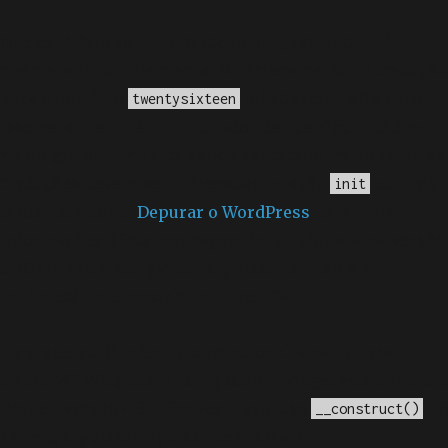
Notice
: A função _load_textdomain_just_in_time foi
chamada
incorretamente
. O carregamento da tradução
para o domínio
foi ativado muito cedo.
twentysixteen
Isso geralmente é um indicador de que algum código
no plugin ou tema está sendo executado muito cedo. As
traduções devem ser carregadas na ação
ou mais
init
tarde. Leia como
Depurar o WordPress
para mais
informações. (Esta mensagem foi adicionada na versão
6.7.0.) in
/home/elyvidal/elyvidal.com.br/wp-
includes/functions.php
on line
6170
Deprecated
: O método construtor chamado para a
classe WP_Widget em Ad_Injection_Widget está
obsoleto
desde a versão 4.3.0! Em vez disso, use
. in
__construct()
/home/elyvidal/elyvidal.com.br/wp-