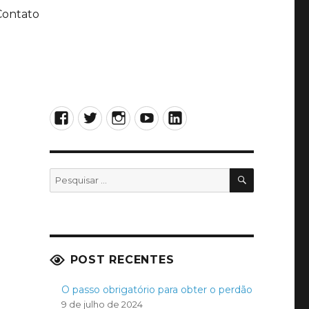
Contato
Facebook
Twitter
Instagram
YouTube
LinkedIn
PESQUISA
Pesquisar
por:
POST RECENTES
O passo obrigatório para obter o perdão
9 de julho de 2024