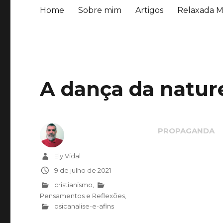
Home
Sobre mim
Artigos
Relaxada M
A dança da natur
Autor
Ely Vidal
Publicado
9 de julho de 2021
em
Categorias
cristianismo
,
Pensamentos e Reflexões
,
psicanalise-e-afins