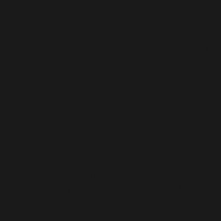
amada
incorretamente
. O carregamento da tradução par
gin ou tema está sendo executado muito cedo. As tradu
 (Esta mensagem foi adicionada na versão 6.7.0.) in
/ho
se WP_Widget em Ad_Injection_Widget está
obsoleto
desd
ons.php
on line
6170
oi chamada com um argumento que está
obsoleto
desde a
ome/elyvidal/elyvidal.com.br/wp-includes/functions
oi chamada com um argumento que está
obsoleto
desde a
ome/elyvidal/elyvidal.com.br/wp-includes/functions
oi chamada com um argumento que está
obsoleto
desde a