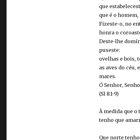
que estabelecest
que é o homem, q
Fizeste-o, no en
honra o coroast
Deste-lhe domín
puseste:
ovelhas e bois,
as aves do céu, 
mares.
Ó Senhor, Senho
(Sl 8:1-9)
À medida que o 
tenho que amarr
Que norte tenho 