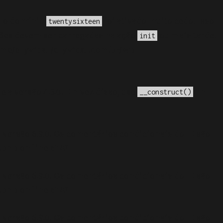
a o domínio
foi ativado muito cedo. Isso
twentysixteen
ções devem ser carregadas na ação
ou mais tarde.
init
me/elyvidal/elyvidal.com.br/wp-
e a versão 4.3.0! Em vez disso, use
. in
__construct()
 versão 6.9.0! Os comentários condicionais do IE são
.php
on line
6170
 versão 6.9.0! Os comentários condicionais do IE são
.php
on line
6170
 versão 6.9.0! Os comentários condicionais do IE são