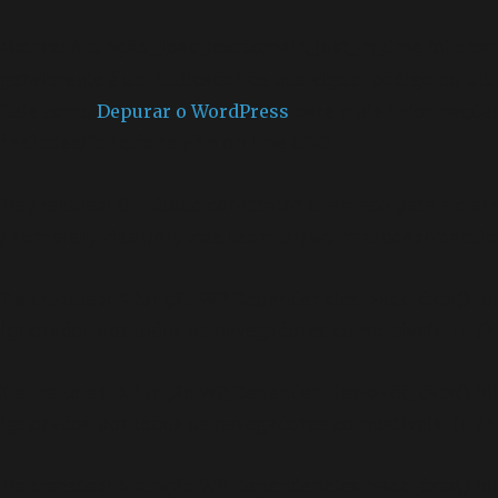
Notice
: A função _load_textdomain_just_in_time foi ch
geralmente é um indicador de que algum código no plu
Leia como
Depurar o WordPress
para mais informações.
includes/functions.php
on line
6170
Deprecated
: O método construtor chamado para a clas
/home/elyvidal/elyvidal.com.br/wp-includes/functi
Deprecated
: A função WP_Dependencies->add_data() f
ignorados por todos os navegadores compatíveis. in
/h
Deprecated
: A função WP_Dependencies->add_data() f
ignorados por todos os navegadores compatíveis. in
/h
Deprecated
: A função WP_Dependencies->add_data() f