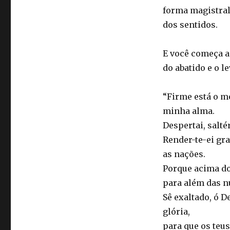
forma magistral,
dos sentidos.
E você começa a
do abatido e o l
“Firme está o me
minha alma.
Despertai, salté
Render-te-ei gra
as nações.
Porque acima dos
para além das n
Sê exaltado, ó D
glória,
para que os teus