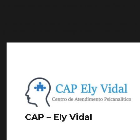
ignorados por todos os navegadores compatíveis. in
/h
Deprecated
: A função WP_Dependencies->add_data() f
ignorados por todos os navegadores compatíveis. in
/h
CAP – Ely Vidal