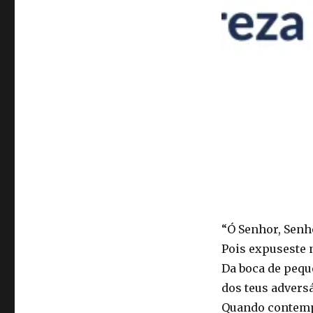
“Ó Senhor, Senh
Pois expuseste 
Da boca de peque
dos teus advers
Quando contemplo