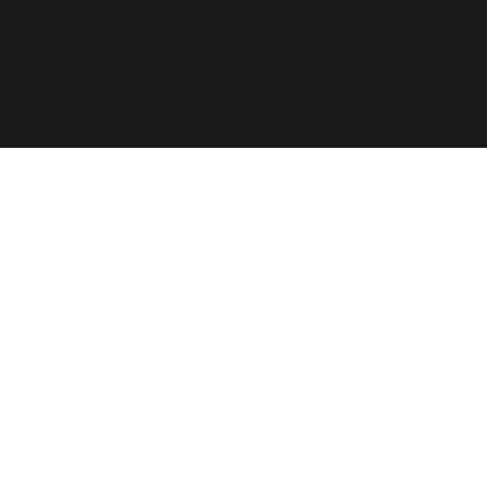
ome/elyvidal/elyvidal.com.br/wp-includes/functions
oi chamada com um argumento que está
obsoleto
desde a
ome/elyvidal/elyvidal.com.br/wp-includes/functions