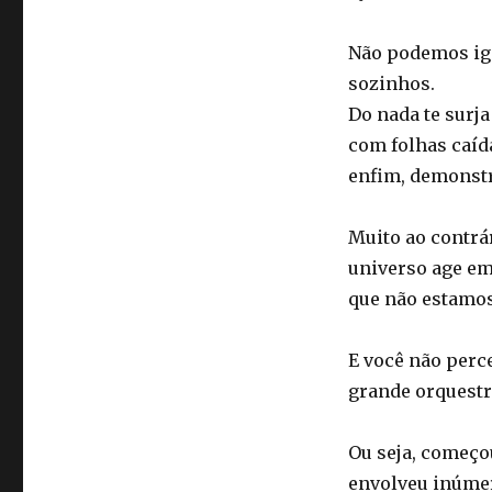
Não podemos ig
sozinhos.
Do nada te surja
com folhas caída
enfim, demonstr
Muito ao contrár
universo age em
que não estamos
E você não perce
grande orquestr
Ou seja, começou
envolveu inúmer