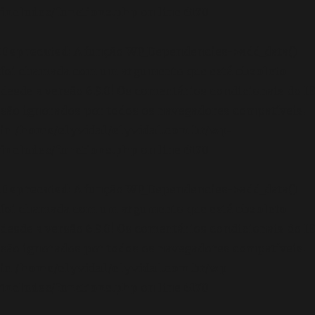
includes/functions.php
on line
6170
Deprecated
: A função WP_Dependencies->add_data()
foi chamada com um argumento que está
obsoleto
desde a versão 6.9.0! Os comentários condicionais do IE
são ignorados por todos os navegadores compatíveis.
in
/home/elyvidal/elyvidal.com.br/wp-
includes/functions.php
on line
6170
Deprecated
: A função WP_Dependencies->add_data()
foi chamada com um argumento que está
obsoleto
desde a versão 6.9.0! Os comentários condicionais do IE
são ignorados por todos os navegadores compatíveis.
in
/home/elyvidal/elyvidal.com.br/wp-
includes/functions.php
on line
6170