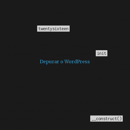
Notice
: A função _load_textdomain_just_in_time foi
chamada
incorretamente
. O carregamento da tradução
para o domínio
foi ativado muito cedo.
twentysixteen
Isso geralmente é um indicador de que algum código
no plugin ou tema está sendo executado muito cedo. As
traduções devem ser carregadas na ação
ou mais
init
tarde. Leia como
Depurar o WordPress
para mais
informações. (Esta mensagem foi adicionada na versão
6.7.0.) in
/home/elyvidal/elyvidal.com.br/wp-
includes/functions.php
on line
6170
Deprecated
: O método construtor chamado para a
classe WP_Widget em Ad_Injection_Widget está
obsoleto
desde a versão 4.3.0! Em vez disso, use
. in
__construct()
/home/elyvidal/elyvidal.com.br/wp-