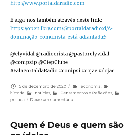
http://www.portaldaradio.com
E siga-nos também através deste link:
https://open.lbry.com/@portaldaradio:d/A-
dominação-comunista-está-adiantada:5
@elyvidal @radiocrista @pastorelyvidal
@conipsip @CiepClube
#FalaPortaldaRadio #conipsi #cojae #dojae
Publicado
5 de dezembro de 2020
Categorias
economia
,
em
historia
,
noticias
,
Pensamentos e Reflexões
,
politica
Deixe um comentário
em
A
dominação
comunista
Quem é Deus e quem são
está
adiantada