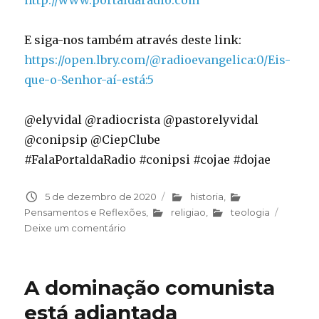
http://www.portaldaradio.com
E siga-nos também através deste link:
https://open.lbry.com/@radioevangelica:0/Eis-
que-o-Senhor-aí-está:5
@elyvidal @radiocrista @pastorelyvidal
@conipsip @CiepClube
#FalaPortaldaRadio #conipsi #cojae #dojae
Publicado
5 de dezembro de 2020
Categorias
historia
,
em
Pensamentos e Reflexões
,
religiao
,
teologia
Deixe um comentário
em
Eis
que
o
A dominação comunista
Senhor
aí
está adiantada
está