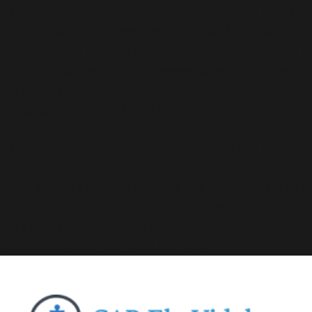
Deprecated
: A função WP_Dependencies->add_data()
foi chamada com um argumento que está
obsoleto
desde a versão 6.9.0! Os comentários condicionais do IE
são ignorados por todos os navegadores compatíveis.
in
/home/elyvidal/elyvidal.com.br/wp-
includes/functions.php
on line
6170
Deprecated
: A função WP_Dependencies->add_data()
foi chamada com um argumento que está
obsoleto
desde a versão 6.9.0! Os comentários condicionais do IE
são ignorados por todos os navegadores compatíveis.
in
/home/elyvidal/elyvidal.com.br/wp-
includes/functions.php
on line
6170