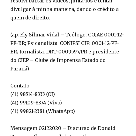
resolvi baixar os vídeos, juntá-los e tentar
divulgar à minha maneira, dando o crédito a
quem de direito.
(ap. Ely Silmar Vidal – Teólogo: COJAE 0001-12-
PF-BR; Psicanalista: CONIPSI CIP: 0001-12-PF-
BR; Jornalista: DRT-0009597/PR e presidente
do CIEP – Clube de Imprensa Estado do
Paraná)
Contato:
(41) 98514-8333 (OI)
(41) 99109-8374 (Vivo)
(41) 99821-2381 (WhatsApp)
Mensagem 02122020 – Discurso de Donald