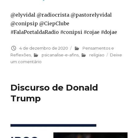
@elyvidal @radiocrista @pastorelyvidal
@conipsip @CiepClube
#FalaPortaldaRadio #conipsi #cojae #dojae
Publicado
4 de dezembro de 2020
Categorias
Pensamentos e
em
Reflexões
,
psicanalise-e-afins
,
religiao
Deixe
um comentário
em
Quem
é
Deus
Discurso de Donald
e
quem
Trump
são
os
ídolos