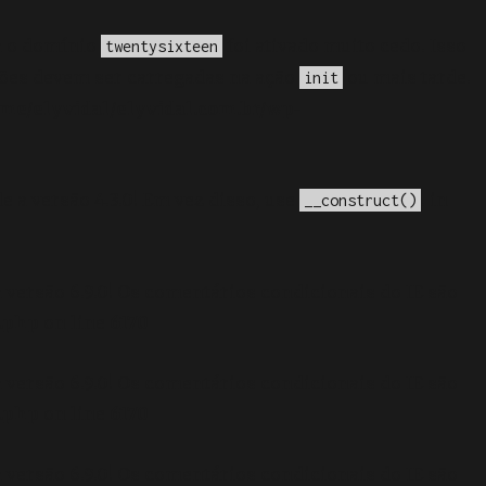
a o domínio
foi ativado muito cedo. Isso
twentysixteen
ções devem ser carregadas na ação
ou mais tarde.
init
me/elyvidal/elyvidal.com.br/wp-
e a versão 4.3.0! Em vez disso, use
. in
__construct()
 versão 6.9.0! Os comentários condicionais do IE são
.php
on line
6170
 versão 6.9.0! Os comentários condicionais do IE são
.php
on line
6170
 versão 6.9.0! Os comentários condicionais do IE são