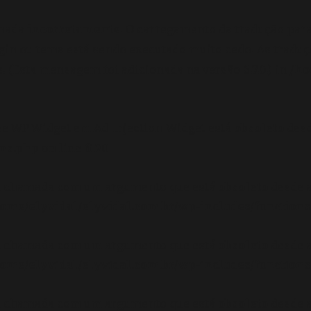
amada
incorretamente
. O carregamento da tradução par
gin ou tema está sendo executado muito cedo. As tradu
 (Esta mensagem foi adicionada na versão 6.7.0.) in
/ho
se WP_Widget em Ad_Injection_Widget está
obsoleto
desd
ons.php
on line
6170
oi chamada com um argumento que está
obsoleto
desde a
ome/elyvidal/elyvidal.com.br/wp-includes/functions
oi chamada com um argumento que está
obsoleto
desde a
ome/elyvidal/elyvidal.com.br/wp-includes/functions
oi chamada com um argumento que está
obsoleto
desde a