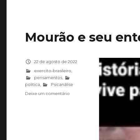
Mourão e seu ent
Publicado
22 de agosto de 2022
em
Categorias
exercito-brasileiro
,
pensamentos
,
politica
,
Psicanálise
Deixe um comentário
em
Mourão
e
seu
entendimento
histórico