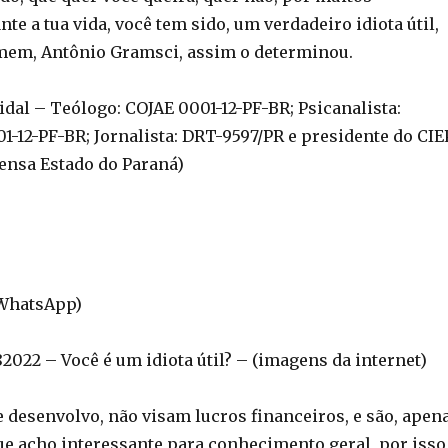
e a tua vida, você tem sido, um verdadeiro idiota útil,
mem, Antônio Gramsci, assim o determinou.
Vidal – Teólogo: COJAE 0001-12-PF-BR; Psicanalista:
1-12-PF-BR; Jornalista: DRT-9597/PR e presidente do CIE
ensa Estado do Paraná)
(WhatsApp)
22 – Você é um idiota útil? – (imagens da internet)
e desenvolvo, não visam lucros financeiros, e são, apen
ue acho interessante para conhecimento geral, por isso