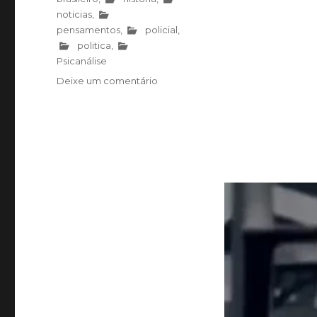
noticias
,
pensamentos
,
policial
,
politica
,
Psicanálise
Deixe um comentário
em
Você
é
um
idiota
útil?