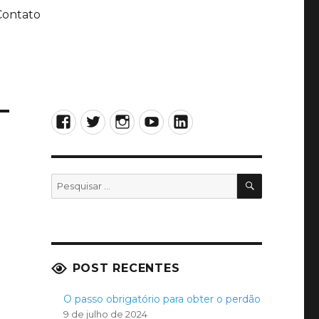
Contato
Facebook
Twitter
Instagram
YouTube
LinkedIn
PESQUISA
Pesquisar
por:
POST RECENTES
O passo obrigatório para obter o perdão
9 de julho de 2024