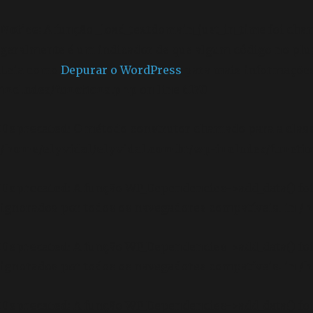
Notice
: A função _load_textdomain_just_in_time foi ch
geralmente é um indicador de que algum código no plu
Leia como
Depurar o WordPress
para mais informações.
includes/functions.php
on line
6170
Deprecated
: O método construtor chamado para a clas
/home/elyvidal/elyvidal.com.br/wp-includes/functi
Deprecated
: A função WP_Dependencies->add_data() f
ignorados por todos os navegadores compatíveis. in
/h
Deprecated
: A função WP_Dependencies->add_data() f
ignorados por todos os navegadores compatíveis. in
/h
Deprecated
: A função WP_Dependencies->add_data() f