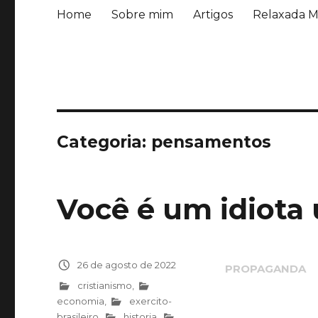
Home
Sobre mim
Artigos
Relaxada M
Categoria:
pensamentos
Você é um idiota 
Publicado
26 de agosto de 2022
em
Categorias
cristianismo
,
economia
,
exercito-
brasileiro
,
historia
,