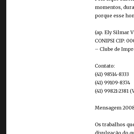
momentos, durant
porque esse ho
(ap. Ely Silmar 
CONIPSI CIP: 000
– Clube de Impr
Contato:
(41) 98514-8333
(41) 99109-8374
(41) 99821-2381 
Mensagem 200820
Os trabalhos qu
divulgação do q