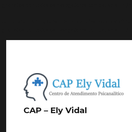
ignorados por todos os navegadores compatíveis. in
/h
Deprecated
: A função WP_Dependencies->add_data() f
ignorados por todos os navegadores compatíveis. in
/h
CAP – Ely Vidal