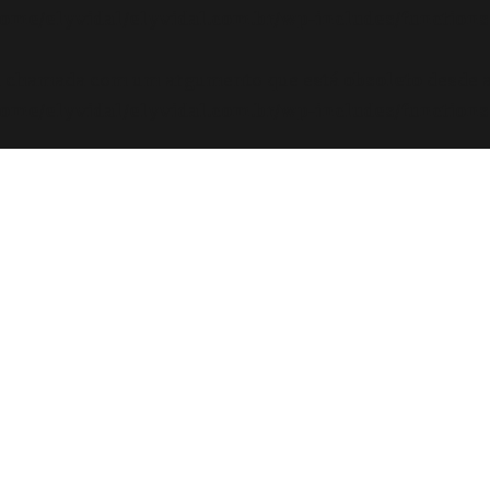
ome/elyvidal/elyvidal.com.br/wp-includes/functions
oi chamada com um argumento que está
obsoleto
desde a
ome/elyvidal/elyvidal.com.br/wp-includes/functions