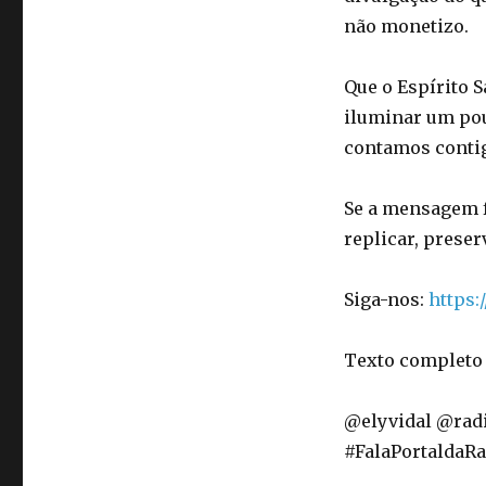
não monetizo.
Que o Espírito 
iluminar um po
contamos conti
Se a mensagem fo
replicar, preser
Siga-nos:
https:
Texto completo 
@elyvidal @rad
#FalaPortaldaRa