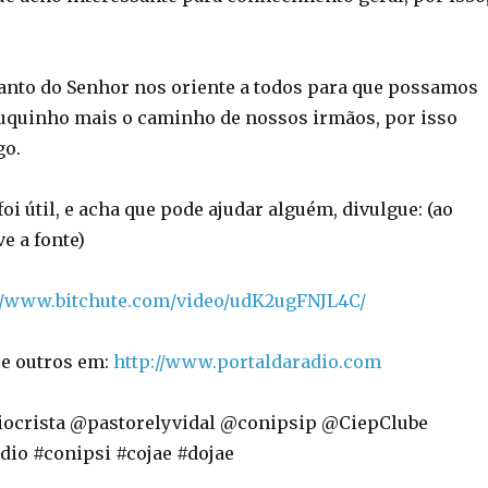
Santo do Senhor nos oriente a todos para que possamos
uquinho mais o caminho de nossos irmãos, por isso
go.
i útil, e acha que pode ajudar alguém, divulgue: (ao
ve a fonte)
//www.bitchute.com/video/udK2ugFNJL4C/
e outros em:
http://www.portaldaradio.com
iocrista @pastorelyvidal @conipsip @CiepClube
dio #conipsi #cojae #dojae