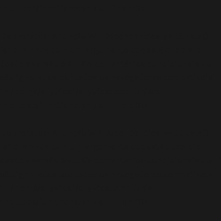
includes/functions.php
on line
6170
Deprecated
: A função WP_Dependencies->add_data()
foi chamada com um argumento que está
obsoleto
desde a versão 6.9.0! Os comentários condicionais do IE
são ignorados por todos os navegadores compatíveis.
in
/home/elyvidal/elyvidal.com.br/wp-
includes/functions.php
on line
6170
Deprecated
: A função WP_Dependencies->add_data()
foi chamada com um argumento que está
obsoleto
desde a versão 6.9.0! Os comentários condicionais do IE
são ignorados por todos os navegadores compatíveis.
in
/home/elyvidal/elyvidal.com.br/wp-
includes/functions.php
on line
6170