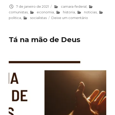
Publicado
7 de janeiro de 2021
Categorias
camara-federal
,
em
comunistas
,
economia
,
historia
,
noticias
,
politica
,
socialistas
Deixe um comentário
em
Zeca
Dirceu
o
Tá na mão de Deus
desaforado
em
busca
de
um
desatino