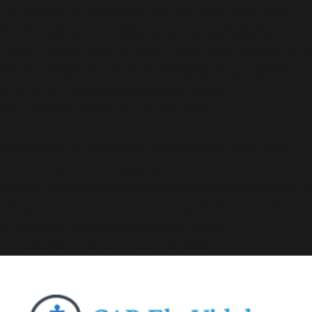
Deprecated
: A função WP_Dependencies->add_data()
foi chamada com um argumento que está
obsoleto
desde a versão 6.9.0! Os comentários condicionais do IE
são ignorados por todos os navegadores compatíveis.
in
/home/elyvidal/elyvidal.com.br/wp-
includes/functions.php
on line
6170
Deprecated
: A função WP_Dependencies->add_data()
foi chamada com um argumento que está
obsoleto
desde a versão 6.9.0! Os comentários condicionais do IE
são ignorados por todos os navegadores compatíveis.
in
/home/elyvidal/elyvidal.com.br/wp-
includes/functions.php
on line
6170