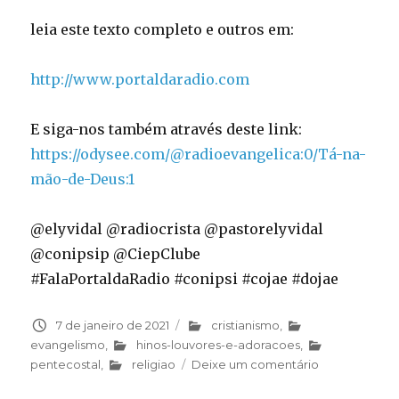
leia este texto completo e outros em:
http://www.portaldaradio.com
E siga-nos também através deste link:
https://odysee.com/@radioevangelica:0/Tá-na-
mão-de-Deus:1
@elyvidal @radiocrista @pastorelyvidal
@conipsip @CiepClube
#FalaPortaldaRadio #conipsi #cojae #dojae
Publicado
7 de janeiro de 2021
Categorias
cristianismo
,
em
evangelismo
,
hinos-louvores-e-adoracoes
,
pentecostal
,
religiao
Deixe um comentário
em
Tá