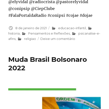
@elyvidal @radiocrista @pastorelyvidal
@conipsip @CiepClube
#FalaPortaldaRadio #conipsi #cojae #dojae
Publicado
8 de janeiro de 2021
Categorias
educacao-infantil
,
em
historia
,
Pensamentos e Reflexões
,
psicanalise-e-
afins
,
religiao
Deixe um comentário
em
Alienação
Parental
e
Muda Brasil Bolsonaro
suas
consequências
2022