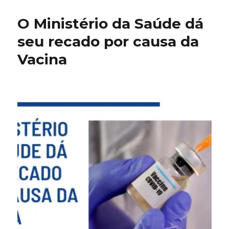
na
mão
O Ministério da Saúde dá
de
Deus
seu recado por causa da
Vacina