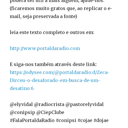
poderá ser útil a mais alguém, ajude-nos:
(ficaremos muito gratos que, ao replicar o e-
mail, seja preservada a fonte)
leia este texto completo e outros em:
http://www.portaldaradio.com
E siga-nos também através deste link:
https://odysee.com/@portaldaradio:d/Zeca-
Dirceu-o-desaforado-em-busca-de-um-
desatino:6
@elyvidal @radiocrista @pastorelyvidal
@conipsip @CiepClube
#FalaPortaldaRadio #conipsi #cojae #dojae