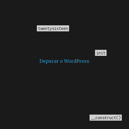
Notice
: A função _load_textdomain_just_in_time foi
chamada
incorretamente
. O carregamento da tradução
para o domínio
foi ativado muito cedo.
twentysixteen
Isso geralmente é um indicador de que algum código
no plugin ou tema está sendo executado muito cedo. As
traduções devem ser carregadas na ação
ou mais
init
tarde. Leia como
Depurar o WordPress
para mais
informações. (Esta mensagem foi adicionada na versão
6.7.0.) in
/home/elyvidal/elyvidal.com.br/wp-
includes/functions.php
on line
6170
Deprecated
: O método construtor chamado para a
classe WP_Widget em Ad_Injection_Widget está
obsoleto
desde a versão 4.3.0! Em vez disso, use
. in
__construct()
/home/elyvidal/elyvidal.com.br/wp-