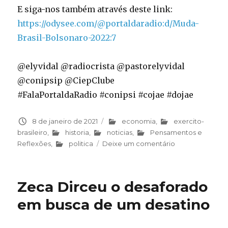
E siga-nos também através deste link:
https://odysee.com/@portaldaradio:d/Muda-
Brasil-Bolsonaro-2022:7
@elyvidal @radiocrista @pastorelyvidal
@conipsip @CiepClube
#FalaPortaldaRadio #conipsi #cojae #dojae
Publicado
8 de janeiro de 2021
Categorias
economia
,
exercito-
em
brasileiro
,
historia
,
noticias
,
Pensamentos e
Reflexões
,
politica
Deixe um comentário
em
Muda
Brasil
Bolsonaro
Zeca Dirceu o desaforado
2022
em busca de um desatino