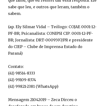
que falou, que eu resolvi dar essa resposta. Ele
sabe que leu, e outros que leram, também o
sabem.
(ap. Ely Silmar Vidal – Teólogo: COJAE 0001-12-
PF-BR; Psicanalista: CONIPSI CIP: 0001-12-PF-
BR; Jornalista: DRT-0009597/PR e presidente
do CIEP – Clube de Imprensa Estado do
Paraná)
Contato:
(41) 98514-8333
(41) 99109-8374
(41) 99821-2381 (WhatsApp)
Mensagem 21042019 – Zeca Dirceu o