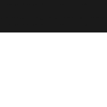
ome/elyvidal/elyvidal.com.br/wp-includes/functions
oi chamada com um argumento que está
obsoleto
desde a
ome/elyvidal/elyvidal.com.br/wp-includes/functions