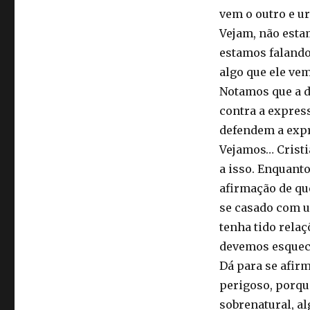
vem o outro e ur
Vejam, não esta
estamos falando
algo que ele vem
Notamos que a d
contra a expres
defendem a expr
Vejamos… Cristi
a isso. Enquant
afirmação de que
se casado com u
tenha tido rela
devemos esquec
Dá para se afir
perigoso, porque
sobrenatural, al