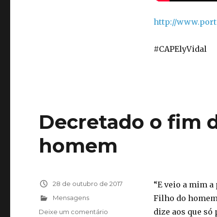
http://www.por
#CAPElyVidal
Decretado o fim 
homem
Publicado
28 de outubro de 2017
“E veio a mim a
em
Filho do homem, 
Categorias
Mensagens
dize aos que só 
Deixe um comentário
em