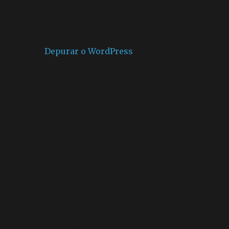
Notice
: A função _load_textdomain_just_in_time foi ch
geralmente é um indicador de que algum código no plu
Leia como
Depurar o WordPress
para mais informações.
includes/functions.php
on line
6170
Deprecated
: O método construtor chamado para a clas
/home/elyvidal/elyvidal.com.br/wp-includes/functi
Deprecated
: A função WP_Dependencies->add_data() f
ignorados por todos os navegadores compatíveis. in
/h
Deprecated
: A função WP_Dependencies->add_data() f
ignorados por todos os navegadores compatíveis. in
/h
Deprecated
: A função WP_Dependencies->add_data() f