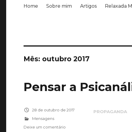
Home
Sobre mim
Artigos
Relaxada M
Mês:
outubro 2017
Pensar a Psicanál
Publicado
28 de outubro de 2017
em
Categorias
Mensagens
Deixe um comentário
em