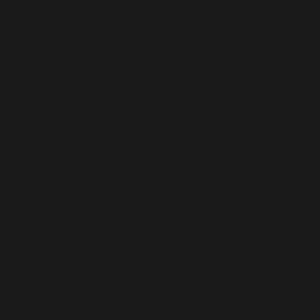
amada
incorretamente
. O carregamento da tradução par
gin ou tema está sendo executado muito cedo. As tradu
 (Esta mensagem foi adicionada na versão 6.7.0.) in
/ho
se WP_Widget em Ad_Injection_Widget está
obsoleto
desd
ons.php
on line
6170
oi chamada com um argumento que está
obsoleto
desde a
ome/elyvidal/elyvidal.com.br/wp-includes/functions
oi chamada com um argumento que está
obsoleto
desde a
ome/elyvidal/elyvidal.com.br/wp-includes/functions
oi chamada com um argumento que está
obsoleto
desde a