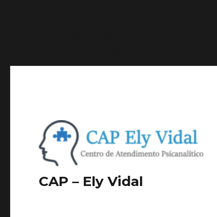
ignorados por todos os navegadores compatíveis. in
/h
Deprecated
: A função WP_Dependencies->add_data() f
ignorados por todos os navegadores compatíveis. in
/h
CAP – Ely Vidal