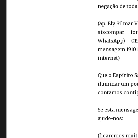
negação de toda 
(ap. Ely Silmar 
siscompar – fon
WhatsApp) – 015-
mensagem 191017
internet)
Que o Espírito 
iluminar um po
contamos conti
Se esta mensagem
ajude-nos:
(ficaremos muito