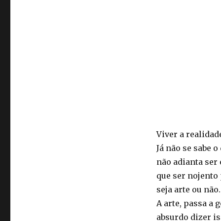
Pensar
a
Psicanálise
torna-
se
perigoso
Viver a realidad
Já não se sabe o
não adianta ser 
que ser nojento
seja arte ou não.
A arte, passa a 
absurdo dizer i