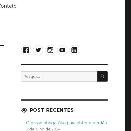
Contato
Facebook
Twitter
Instagram
YouTube
LinkedIn
PESQUISA
Pesquisar
por:
POST RECENTES
O passo obrigatório para obter o perdão
9 de julho de 2024