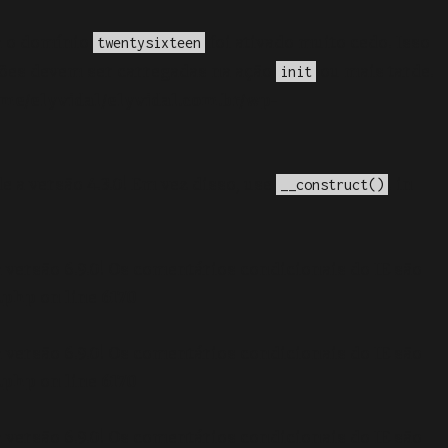
a o domínio
foi ativado muito cedo. Isso
twentysixteen
ções devem ser carregadas na ação
ou mais tarde.
init
me/elyvidal/elyvidal.com.br/wp-
e a versão 4.3.0! Em vez disso, use
. in
__construct()
 versão 6.9.0! Os comentários condicionais do IE são
.php
on line
6170
 versão 6.9.0! Os comentários condicionais do IE são
.php
on line
6170
 versão 6.9.0! Os comentários condicionais do IE são