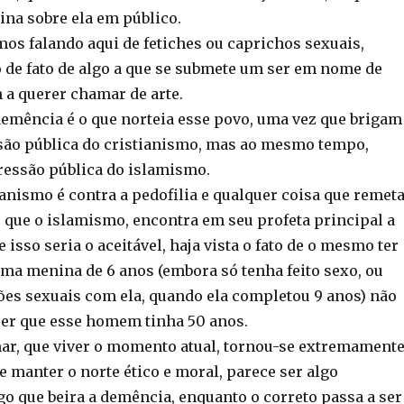
ina sobre ela em público.
mos falando aqui de fetiches ou caprichos sexuais,
 de fato de algo a que se submete um ser em nome de
 a querer chamar de arte.
emência é o que norteia esse povo, uma vez que brigam
são pública do cristianismo, mas ao mesmo tempo,
essão pública do islamismo.
anismo é contra a pedofilia e qualquer coisa que remet
o que o islamismo, encontra em seu profeta principal a
 isso seria o aceitável, haja vista o fato de o mesmo ter
ma menina de 6 anos (embora só tenha feito sexo, ou
ções sexuais com ela, quando ela completou 9 anos) não
er que esse homem tinha 50 anos.
mar, que viver o momento atual, tornou-se extremament
 manter o norte ético e moral, parece ser algo
go que beira a demência, enquanto o correto passa a ser