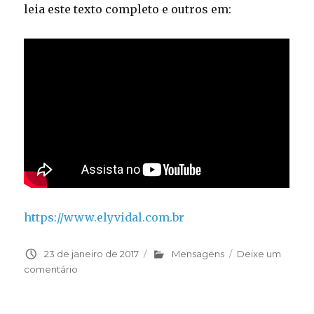
leia este texto completo e outros em:
https://www.elyvidal.com.br
Publicado
23 de janeiro de 2017
Categorias
Mensagens
Deixe um
em
comentário
em
Armadura
de
Deus