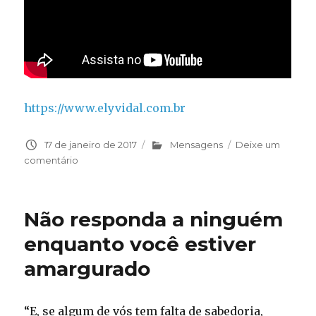
https://www.elyvidal.com.br
Publicado
17 de janeiro de 2017
Categorias
Mensagens
Deixe um
em
comentário
em
Colha
o
dia
Não responda a ninguém
enquanto você estiver
amargurado
“E, se algum de vós tem falta de sabedoria,