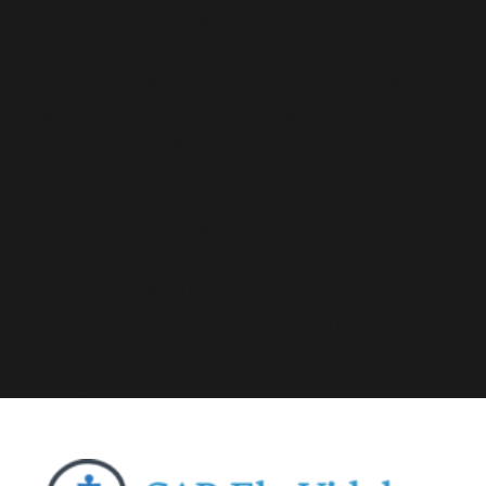
Deprecated
: A função WP_Dependencies->add_data()
foi chamada com um argumento que está
obsoleto
desde a versão 6.9.0! Os comentários condicionais do IE
são ignorados por todos os navegadores compatíveis.
in
/home/elyvidal/elyvidal.com.br/wp-
includes/functions.php
on line
6170
Deprecated
: A função WP_Dependencies->add_data()
foi chamada com um argumento que está
obsoleto
desde a versão 6.9.0! Os comentários condicionais do IE
são ignorados por todos os navegadores compatíveis.
in
/home/elyvidal/elyvidal.com.br/wp-
includes/functions.php
on line
6170