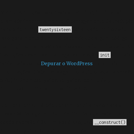
Notice
: A função _load_textdomain_just_in_time foi
chamada
incorretamente
. O carregamento da tradução
para o domínio
foi ativado muito cedo.
twentysixteen
Isso geralmente é um indicador de que algum código
no plugin ou tema está sendo executado muito cedo. As
traduções devem ser carregadas na ação
ou mais
init
tarde. Leia como
Depurar o WordPress
para mais
informações. (Esta mensagem foi adicionada na versão
6.7.0.) in
/home/elyvidal/elyvidal.com.br/wp-
includes/functions.php
on line
6170
Deprecated
: O método construtor chamado para a
classe WP_Widget em Ad_Injection_Widget está
obsoleto
desde a versão 4.3.0! Em vez disso, use
. in
__construct()
/home/elyvidal/elyvidal.com.br/wp-