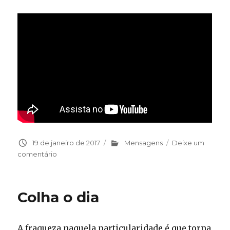
Publicado
19 de janeiro de 2017
Categorias
Mensagens
Deixe um
em
comentário
em
David
Wood
–
Colha o dia
As
Três
Etapas
A fraqueza naquela particularidade é que torna
da