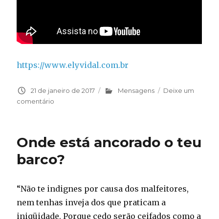
https://www.elyvidal.com.br
Publicado
21 de janeiro de 2017
Categorias
Mensagens
Deixe um
em
comentário
em
A
Oração
é
Onde está ancorado o teu
a
chave
barco?
para
a
conclusão,
“Não te indignes por causa dos malfeitores,
use-
nem tenhas inveja dos que praticam a
a
iniqüidade. Porque cedo serão ceifados como a