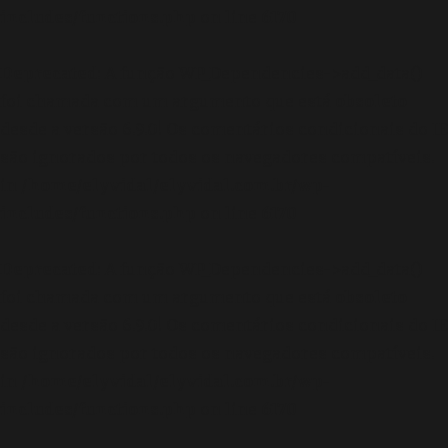
includes/functions.php
on line
6170
Deprecated
: A função WP_Dependencies->add_data()
foi chamada com um argumento que está
obsoleto
desde a versão 6.9.0! Os comentários condicionais do IE
são ignorados por todos os navegadores compatíveis.
in
/home/elyvidal/elyvidal.com.br/wp-
includes/functions.php
on line
6170
Deprecated
: A função WP_Dependencies->add_data()
foi chamada com um argumento que está
obsoleto
desde a versão 6.9.0! Os comentários condicionais do IE
são ignorados por todos os navegadores compatíveis.
in
/home/elyvidal/elyvidal.com.br/wp-
includes/functions.php
on line
6170