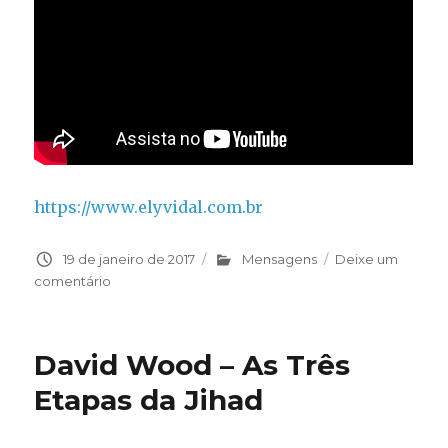
https://www.elyvidal.com.br
Publicado
19 de janeiro de 2017
Categorias
Mensagens
Deixe um
em
comentário
em
Onde
está
ancorado
David Wood – As Três
o
teu
Etapas da Jihad
barco?