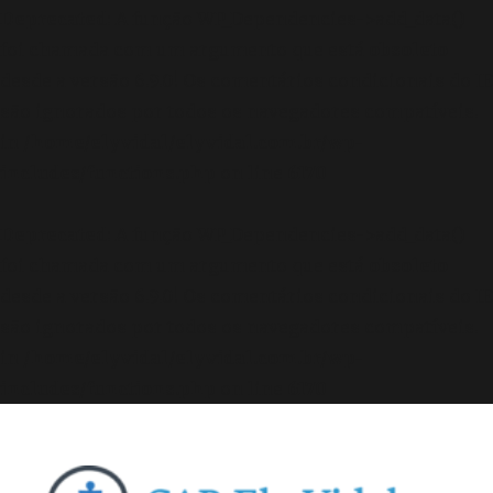
Deprecated
: A função WP_Dependencies->add_data()
foi chamada com um argumento que está
obsoleto
desde a versão 6.9.0! Os comentários condicionais do IE
são ignorados por todos os navegadores compatíveis.
in
/home/elyvidal/elyvidal.com.br/wp-
includes/functions.php
on line
6170
Deprecated
: A função WP_Dependencies->add_data()
foi chamada com um argumento que está
obsoleto
desde a versão 6.9.0! Os comentários condicionais do IE
são ignorados por todos os navegadores compatíveis.
in
/home/elyvidal/elyvidal.com.br/wp-
includes/functions.php
on line
6170