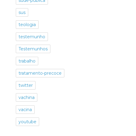
sude-publica
sus
teologia
testemunho
Testemunhos
trabalho
tratamento-precoce
twitter
vachina
vacina
youtube