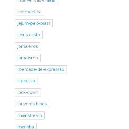
intervencao-militar
ivermectina
jejum-pelo-brasil
jesus-cristo
jornaleiros
jornalismo
liberdade-de-expressao
literatura
lock-down
louvores-hinos
mainstream
marinha