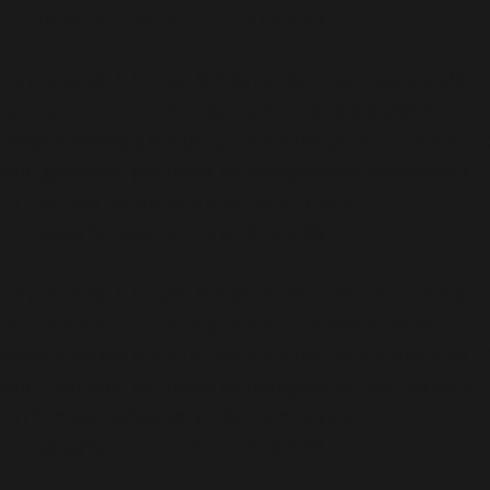
includes/functions.php
on line
6170
Deprecated
: A função WP_Dependencies->add_data()
foi chamada com um argumento que está
obsoleto
desde a versão 6.9.0! Os comentários condicionais do IE
são ignorados por todos os navegadores compatíveis.
in
/home/elyvidal/elyvidal.com.br/wp-
includes/functions.php
on line
6170
Deprecated
: A função WP_Dependencies->add_data()
foi chamada com um argumento que está
obsoleto
desde a versão 6.9.0! Os comentários condicionais do IE
são ignorados por todos os navegadores compatíveis.
in
/home/elyvidal/elyvidal.com.br/wp-
includes/functions.php
on line
6170