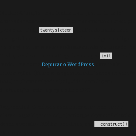
Notice
: A função _load_textdomain_just_in_time foi
chamada
incorretamente
. O carregamento da tradução
para o domínio
foi ativado muito cedo.
twentysixteen
Isso geralmente é um indicador de que algum código
no plugin ou tema está sendo executado muito cedo. As
traduções devem ser carregadas na ação
ou mais
init
tarde. Leia como
Depurar o WordPress
para mais
informações. (Esta mensagem foi adicionada na versão
6.7.0.) in
/home/elyvidal/elyvidal.com.br/wp-
includes/functions.php
on line
6170
Deprecated
: O método construtor chamado para a
classe WP_Widget em Ad_Injection_Widget está
obsoleto
desde a versão 4.3.0! Em vez disso, use
. in
__construct()
/home/elyvidal/elyvidal.com.br/wp-