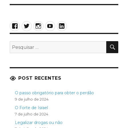
Facebook
Twitter
Instagram
YouTube
LinkedIn
PES
Pesquisar
por:
POST RECENTES
O passo obrigatório para obter o perdão
9 de julho de 2024
O Forte de Israel
7 de julho de 2024
Legalizar drogas ou não