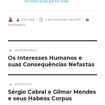
Ver todos posts por Ely Vidal
Autor
Ely Vidal
Publicado
2 de novembro de 2017
Categorias
em
Mensagens
Navegação
ANTERIORES
de
Os Interesses Humanos e
Post
suas Consequências Nefastas
anterior:
Post
PRÓXIMO
Sérgio Cabral e Gilmar Mendes
Próximo
e seus Habeas Corpus
post: