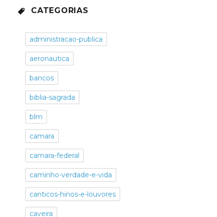
CATEGORIAS
administracao-publica
aeronautica
bancos
biblia-sagrada
blm
camara
camara-federal
caminho-verdade-e-vida
canticos-hinos-e-louvores
caveira