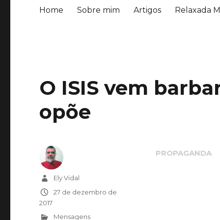
Home
Sobre mim
Artigos
Relaxada M
O ISIS vem barba
opõe
Autor
Ely Vidal
Publicado
27 de dezembro de
em
2017
Categorias
Mensagens