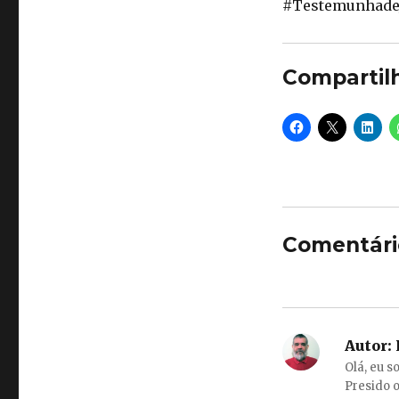
#TestemunhadeJ
Compartil
Comentári
Autor:
Olá, eu s
Presido o