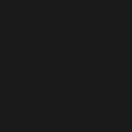
amada
incorretamente
. O carregamento da tradução par
gin ou tema está sendo executado muito cedo. As tradu
 (Esta mensagem foi adicionada na versão 6.7.0.) in
/ho
se WP_Widget em Ad_Injection_Widget está
obsoleto
desd
ons.php
on line
6170
oi chamada com um argumento que está
obsoleto
desde a
ome/elyvidal/elyvidal.com.br/wp-includes/functions
oi chamada com um argumento que está
obsoleto
desde a
ome/elyvidal/elyvidal.com.br/wp-includes/functions
oi chamada com um argumento que está
obsoleto
desde a