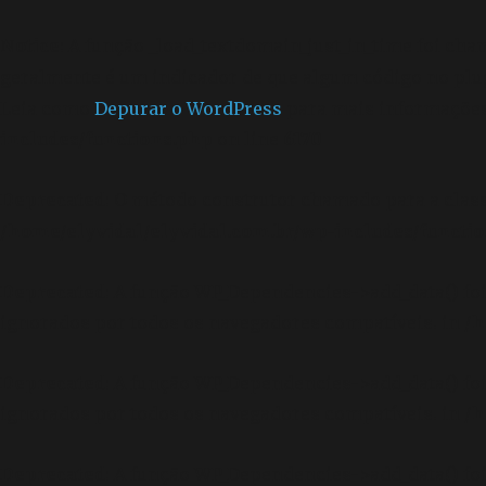
Notice
: A função _load_textdomain_just_in_time foi ch
geralmente é um indicador de que algum código no plu
Leia como
Depurar o WordPress
para mais informações.
includes/functions.php
on line
6170
Deprecated
: O método construtor chamado para a clas
/home/elyvidal/elyvidal.com.br/wp-includes/functi
Deprecated
: A função WP_Dependencies->add_data() f
ignorados por todos os navegadores compatíveis. in
/h
Deprecated
: A função WP_Dependencies->add_data() f
ignorados por todos os navegadores compatíveis. in
/h
Deprecated
: A função WP_Dependencies->add_data() f