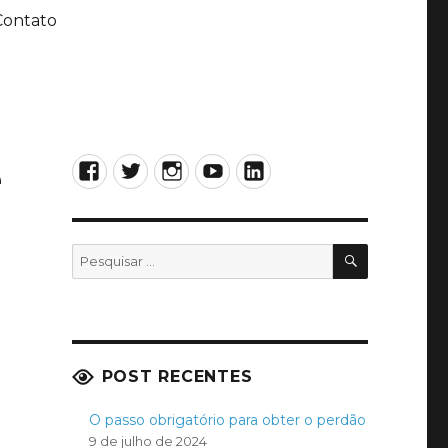
Contato
e
Facebook
Twitter
Instagram
YouTube
LinkedIn
PESQUISA
Pesquisar
por:
POST RECENTES
O passo obrigatório para obter o perdão
9 de julho de 2024