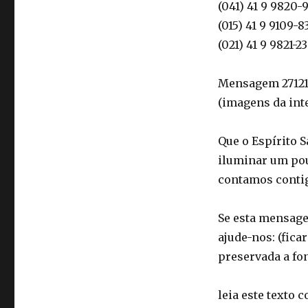
(041) 41 9 9820-
(015) 41 9 9109-8
(021) 41 9 9821-
Mensagem 271217
(imagens da int
Que o Espírito 
iluminar um po
contamos conti
Se esta mensagem
ajude-nos: (fica
preservada a fon
leia este texto 