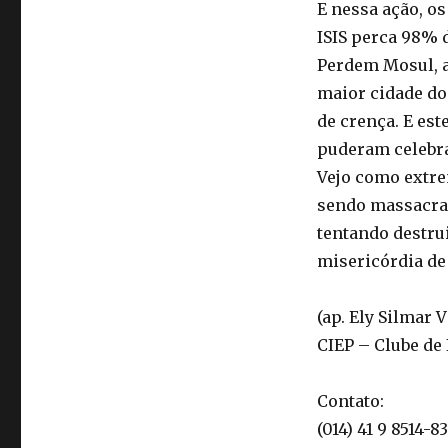
E nessa ação, o
ISIS perca 98% d
Perdem Mosul, a
maior cidade do 
de crença. E est
puderam celebra
Vejo como extr
sendo massacrad
tentando destrui
misericórdia de
(ap. Ely Silmar 
CIEP – Clube de
Contato:
(014) 41 9 8514-83