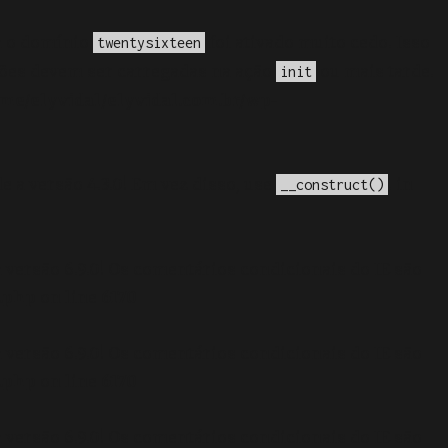
a o domínio
foi ativado muito cedo. Isso
twentysixteen
ções devem ser carregadas na ação
ou mais tarde.
init
me/elyvidal/elyvidal.com.br/wp-
e a versão 4.3.0! Em vez disso, use
. in
__construct()
 versão 6.9.0! Os comentários condicionais do IE são
.php
on line
6170
 versão 6.9.0! Os comentários condicionais do IE são
.php
on line
6170
 versão 6.9.0! Os comentários condicionais do IE são