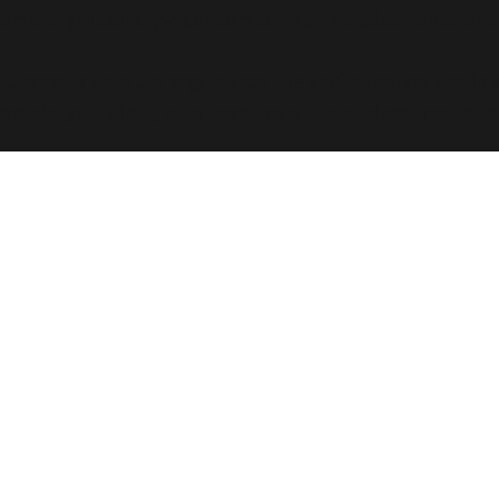
ome/elyvidal/elyvidal.com.br/wp-includes/functions
oi chamada com um argumento que está
obsoleto
desde a
ome/elyvidal/elyvidal.com.br/wp-includes/functions