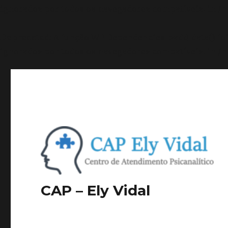
ignorados por todos os navegadores compatíveis. in
/h
Deprecated
: A função WP_Dependencies->add_data() f
ignorados por todos os navegadores compatíveis. in
/h
CAP – Ely Vidal