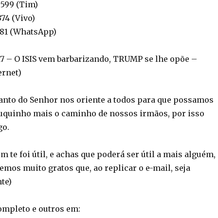
9599 (Tim)
374 (Vivo)
2381 (WhatsApp)
 – O ISIS vem barbarizando, TRUMP se lhe opõe –
ernet)
Santo do Senhor nos oriente a todos para que possamos
uquinho mais o caminho de nossos irmãos, por isso
go.
 te foi útil, e achas que poderá ser útil a mais alguém,
remos muito gratos que, ao replicar o e-mail, seja
te)
completo e outros em: