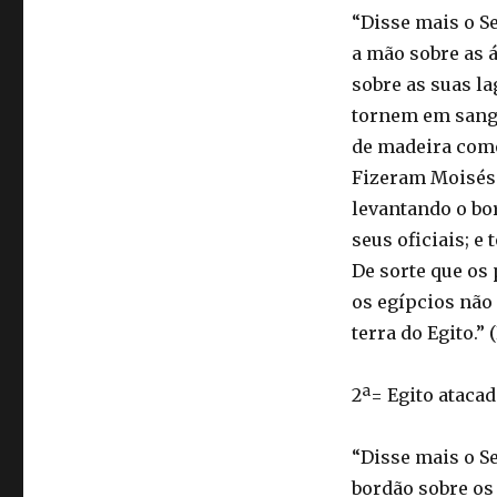
“Disse mais o Se
a mão sobre as á
sobre as suas la
tornem em sangu
de madeira como
Fizeram Moisés 
levantando o bor
seus oficiais; e
De sorte que os
os egípcios não 
terra do Egito.” (
2ª= Egito ataca
“Disse mais o S
bordão sobre os 