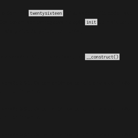
a o domínio
foi ativado muito cedo. Isso
twentysixteen
ções devem ser carregadas na ação
ou mais tarde.
init
me/elyvidal/elyvidal.com.br/wp-
e a versão 4.3.0! Em vez disso, use
. in
__construct()
 versão 6.9.0! Os comentários condicionais do IE são
.php
on line
6170
 versão 6.9.0! Os comentários condicionais do IE são
.php
on line
6170
 versão 6.9.0! Os comentários condicionais do IE são