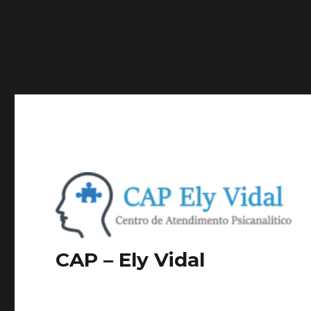
ignorados por todos os navegadores compatíveis. in
/h
Deprecated
: A função WP_Dependencies->add_data() f
ignorados por todos os navegadores compatíveis. in
/h
CAP – Ely Vidal