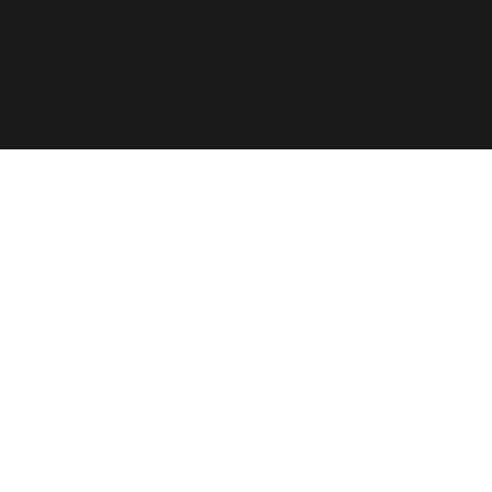
ome/elyvidal/elyvidal.com.br/wp-includes/functions
oi chamada com um argumento que está
obsoleto
desde a
ome/elyvidal/elyvidal.com.br/wp-includes/functions