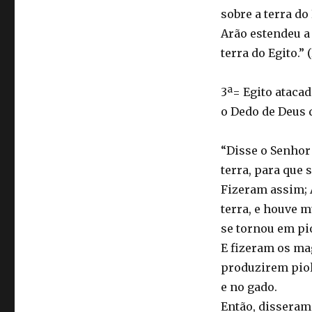
sobre a terra do 
Arão estendeu a
terra do Egito.” (
3ª= Egito ataca
o Dedo de Deus q
“Disse o Senhor 
terra, para que 
Fizeram assim; 
terra, e houve m
se tornou em pio
E fizeram os ma
produzirem pio
e no gado.
Então, disseram 