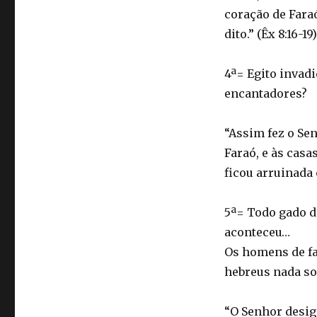
coração de Fara
dito.” (Êx 8:16-19)
4ª= Egito invadi
encantadores?
“Assim fez o Se
Faraó, e às casas
ficou arruinada 
5ª= Todo gado d
aconteceu…
Os homens de fa
hebreus nada so
“O Senhor desig