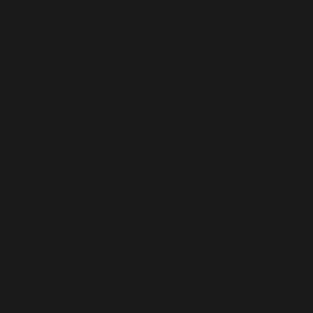
amada
incorretamente
. O carregamento da tradução par
gin ou tema está sendo executado muito cedo. As tradu
 (Esta mensagem foi adicionada na versão 6.7.0.) in
/ho
se WP_Widget em Ad_Injection_Widget está
obsoleto
desd
ons.php
on line
6170
oi chamada com um argumento que está
obsoleto
desde a
ome/elyvidal/elyvidal.com.br/wp-includes/functions
oi chamada com um argumento que está
obsoleto
desde a
ome/elyvidal/elyvidal.com.br/wp-includes/functions
oi chamada com um argumento que está
obsoleto
desde a