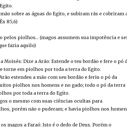
Egito.
 mão sobre as águas do Egito, e subiram rãs e cobriram 
Êx 8:5,6)
do pelos piolhos… (magos assumem sua impotência e se
ue fazia aquilo)
a Moisés: Dize a Arão: Estende o teu bordão e fere o pó 
se torne em piolhos por toda a terra do Egito.
Arão estendeu a mão com seu bordão e feriu o pó da
uitos piolhos nos homens e no gado; todo o pó da terra
lhos por toda a terra do Egito.
gos o mesmo com suas ciências ocultas para
lhos, porém não o puderam; e havia piolhos nos homen
os magos a Faraó: Isto é o dedo de Deus. Porém o