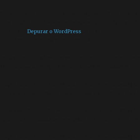
Notice
: A função _load_textdomain_just_in_time foi ch
geralmente é um indicador de que algum código no plu
Leia como
Depurar o WordPress
para mais informações.
includes/functions.php
on line
6170
Deprecated
: O método construtor chamado para a clas
/home/elyvidal/elyvidal.com.br/wp-includes/functi
Deprecated
: A função WP_Dependencies->add_data() f
ignorados por todos os navegadores compatíveis. in
/h
Deprecated
: A função WP_Dependencies->add_data() f
ignorados por todos os navegadores compatíveis. in
/h
Deprecated
: A função WP_Dependencies->add_data() f