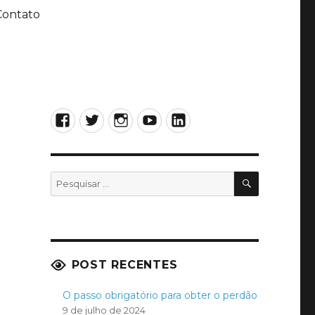
Contato
Facebook
Twitter
Instagram
YouTube
LinkedIn
PESQUISA
Pesquisar
por:
POST RECENTES
O passo obrigatório para obter o perdão
9 de julho de 2024