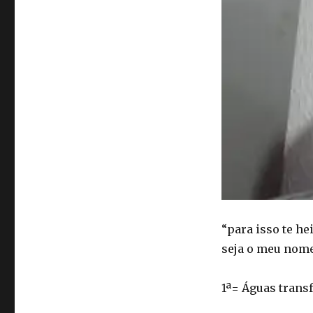
“para isso te he
seja o meu nome 
1ª= Águas trans