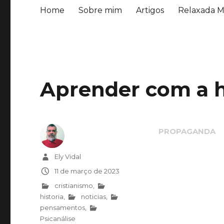
Home
Sobre mim
Artigos
Relaxada M
Aprender com a h
Autor
Ely Vidal
Publicado
11 de março de 2023
em
Categorias
cristianismo
,
historia
,
noticias
,
pensamentos
,
Psicanálise