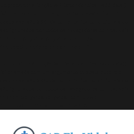
Deprecated
: A função WP_Dependencies->add_data()
foi chamada com um argumento que está
obsoleto
desde a versão 6.9.0! Os comentários condicionais do IE
são ignorados por todos os navegadores compatíveis.
in
/home/elyvidal/elyvidal.com.br/wp-
includes/functions.php
on line
6170
Deprecated
: A função WP_Dependencies->add_data()
foi chamada com um argumento que está
obsoleto
desde a versão 6.9.0! Os comentários condicionais do IE
são ignorados por todos os navegadores compatíveis.
in
/home/elyvidal/elyvidal.com.br/wp-
includes/functions.php
on line
6170