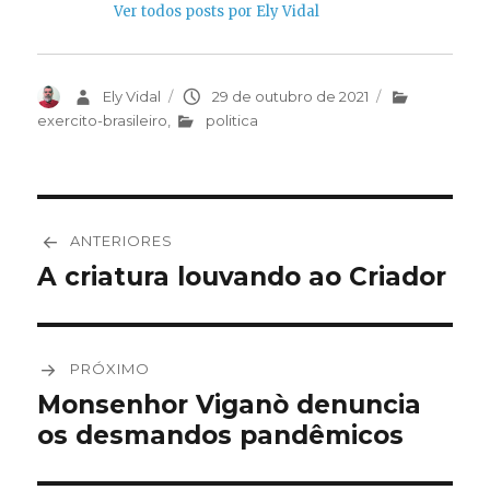
Ver todos posts por Ely Vidal
Autor
Ely Vidal
Publicado
29 de outubro de 2021
Categorias
em
exercito-brasileiro
,
politica
Navegação
ANTERIORES
de
A criatura louvando ao Criador
Post
anterior:
Post
PRÓXIMO
Monsenhor Viganò denuncia
Próximo
os desmandos pandêmicos
post: