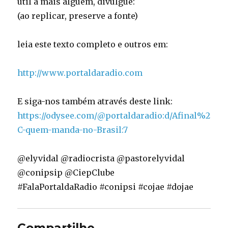
útil a mais alguém, divulgue:
(ao replicar, preserve a fonte)
leia este texto completo e outros em:
http://www.portaldaradio.com
E siga-nos também através deste link:
https://odysee.com/@portaldaradio:d/Afinal%2
C-quem-manda-no-Brasil:7
@elyvidal @radiocrista @pastorelyvidal
@conipsip @CiepClube
#FalaPortaldaRadio #conipsi #cojae #dojae