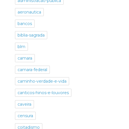
administracao-publica
aeronautica
bancos
biblia-sagrada
blm
camara
camara-federal
caminho-verdade-e-vida
canticos-hinos-e-louvores
caveira
censura
coitadismo