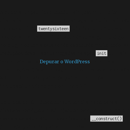
Notice
: A função _load_textdomain_just_in_time foi
chamada
incorretamente
. O carregamento da tradução
para o domínio
foi ativado muito cedo.
twentysixteen
Isso geralmente é um indicador de que algum código
no plugin ou tema está sendo executado muito cedo. As
traduções devem ser carregadas na ação
ou mais
init
tarde. Leia como
Depurar o WordPress
para mais
informações. (Esta mensagem foi adicionada na versão
6.7.0.) in
/home/elyvidal/elyvidal.com.br/wp-
includes/functions.php
on line
6170
Deprecated
: O método construtor chamado para a
classe WP_Widget em Ad_Injection_Widget está
obsoleto
desde a versão 4.3.0! Em vez disso, use
. in
__construct()
/home/elyvidal/elyvidal.com.br/wp-