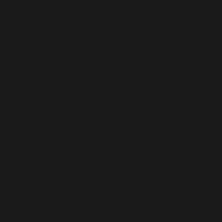
includes/functions.php
on line
6170
Deprecated
: A função WP_Dependencies->add_data()
foi chamada com um argumento que está
obsoleto
desde a versão 6.9.0! Os comentários condicionais do IE
são ignorados por todos os navegadores compatíveis.
in
/home/elyvidal/elyvidal.com.br/wp-
includes/functions.php
on line
6170
Deprecated
: A função WP_Dependencies->add_data()
foi chamada com um argumento que está
obsoleto
desde a versão 6.9.0! Os comentários condicionais do IE
são ignorados por todos os navegadores compatíveis.
in
/home/elyvidal/elyvidal.com.br/wp-
includes/functions.php
on line
6170