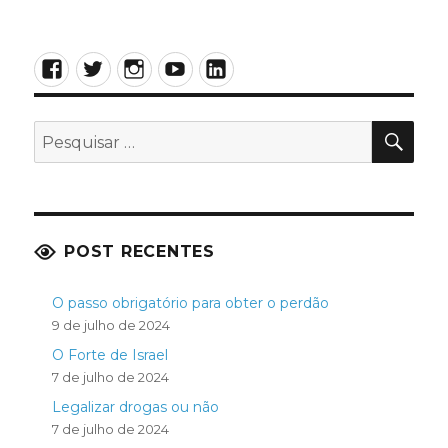
Facebook
Twitter
Instagram
YouTube
LinkedIn
PES
Pesquisar
por:
POST RECENTES
O passo obrigatório para obter o perdão
9 de julho de 2024
O Forte de Israel
7 de julho de 2024
Legalizar drogas ou não
7 de julho de 2024