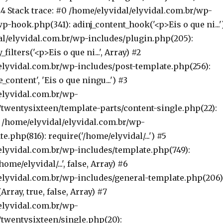
4 Stack trace: #0 /home/elyvidal/elyvidal.com.br/wp-
p-hook.php(341): adinj_content_hook('<p>Eis o que ni...'
al/elyvidal.com.br/wp-includes/plugin.php(205):
lters('<p>Eis o que ni...', Array) #2
elyvidal.com.br/wp-includes/post-template.php(256):
e_content', 'Eis o que ningu...') #3
elyvidal.com.br/wp-
twentysixteen/template-parts/content-single.php(22):
4 /home/elyvidal/elyvidal.com.br/wp-
e.php(816): require('/home/elyvidal/...') #5
elyvidal.com.br/wp-includes/template.php(749):
ome/elyvidal/...', false, Array) #6
elyvidal.com.br/wp-includes/general-template.php(206)
rray, true, false, Array) #7
elyvidal.com.br/wp-
twentysixteen/single.php(20):