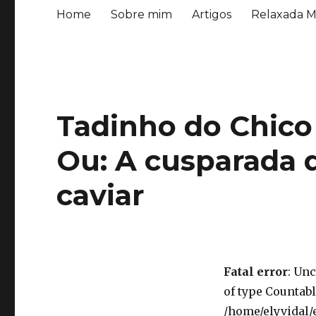
Home
Sobre mim
Artigos
Relaxada M
Tadinho do Chico
Ou: A cusparada 
caviar
Fatal error
: Un
of type Countabl
/home/elyvidal/