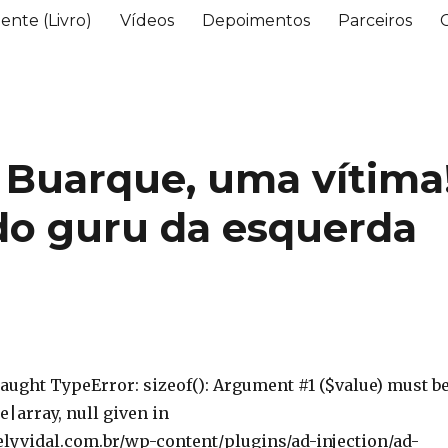
ente (Livro)
Vídeos
Depoimentos
Parceiros
 Buarque, uma vítima
do guru da esquerda
caught TypeError: sizeof(): Argument #1 ($value) must b
e|array, null given in
elyvidal.com.br/wp-content/plugins/ad-injection/ad-