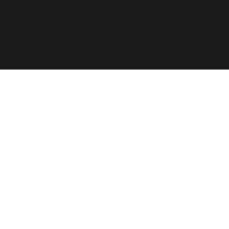
ome/elyvidal/elyvidal.com.br/wp-includes/functions
oi chamada com um argumento que está
obsoleto
desde a
ome/elyvidal/elyvidal.com.br/wp-includes/functions