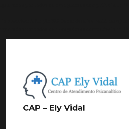
ignorados por todos os navegadores compatíveis. in
/h
Deprecated
: A função WP_Dependencies->add_data() f
ignorados por todos os navegadores compatíveis. in
/h
CAP – Ely Vidal