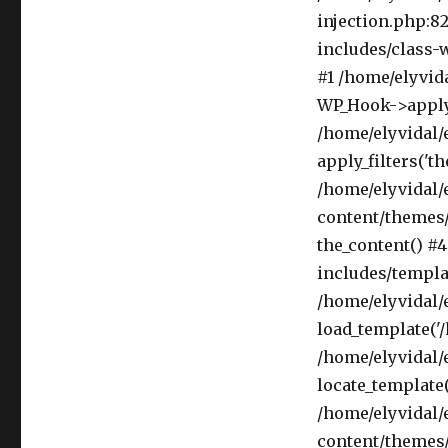
injection.php:82
includes/class-w
#1 /home/elyvid
WP_Hook->apply_fi
/home/elyvidal/
apply_filters('th
/home/elyvidal/
content/themes/
the_content() #
includes/templat
/home/elyvidal/
load_template('/h
/home/elyvidal/
locate_template(A
/home/elyvidal/
content/themes/