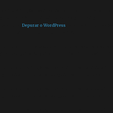
Notice
: A função _load_textdomain_just_in_time foi ch
geralmente é um indicador de que algum código no plu
Leia como
Depurar o WordPress
para mais informações.
includes/functions.php
on line
6170
Deprecated
: O método construtor chamado para a clas
/home/elyvidal/elyvidal.com.br/wp-includes/functi
Deprecated
: A função WP_Dependencies->add_data() f
ignorados por todos os navegadores compatíveis. in
/h
Deprecated
: A função WP_Dependencies->add_data() f
ignorados por todos os navegadores compatíveis. in
/h
Deprecated
: A função WP_Dependencies->add_data() f