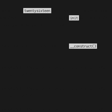
a o domínio
foi ativado muito cedo. Isso
twentysixteen
ções devem ser carregadas na ação
ou mais tarde.
init
me/elyvidal/elyvidal.com.br/wp-
e a versão 4.3.0! Em vez disso, use
. in
__construct()
 versão 6.9.0! Os comentários condicionais do IE são
.php
on line
6170
 versão 6.9.0! Os comentários condicionais do IE são
.php
on line
6170
 versão 6.9.0! Os comentários condicionais do IE são