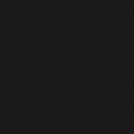
amada
incorretamente
. O carregamento da tradução par
gin ou tema está sendo executado muito cedo. As tradu
 (Esta mensagem foi adicionada na versão 6.7.0.) in
/ho
se WP_Widget em Ad_Injection_Widget está
obsoleto
desd
ons.php
on line
6170
oi chamada com um argumento que está
obsoleto
desde a
ome/elyvidal/elyvidal.com.br/wp-includes/functions
oi chamada com um argumento que está
obsoleto
desde a
ome/elyvidal/elyvidal.com.br/wp-includes/functions
oi chamada com um argumento que está
obsoleto
desde a