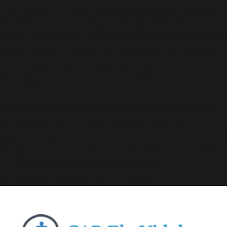
Deprecated
: A função WP_Dependencies->add_data()
foi chamada com um argumento que está
obsoleto
desde a versão 6.9.0! Os comentários condicionais do IE
são ignorados por todos os navegadores compatíveis.
in
/home/elyvidal/elyvidal.com.br/wp-
includes/functions.php
on line
6170
Deprecated
: A função WP_Dependencies->add_data()
foi chamada com um argumento que está
obsoleto
desde a versão 6.9.0! Os comentários condicionais do IE
são ignorados por todos os navegadores compatíveis.
in
/home/elyvidal/elyvidal.com.br/wp-
includes/functions.php
on line
6170