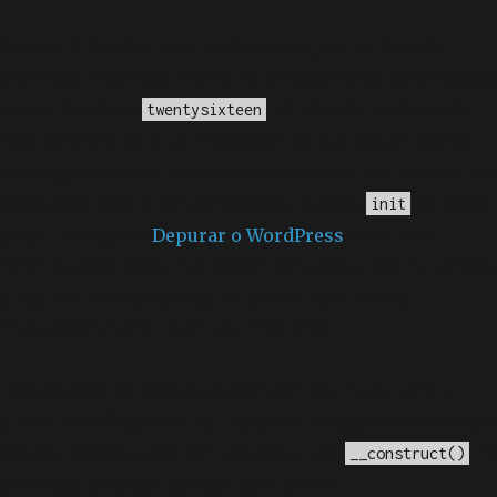
Notice
: A função _load_textdomain_just_in_time foi
chamada
incorretamente
. O carregamento da tradução
para o domínio
foi ativado muito cedo.
twentysixteen
Isso geralmente é um indicador de que algum código
no plugin ou tema está sendo executado muito cedo. As
traduções devem ser carregadas na ação
ou mais
init
tarde. Leia como
Depurar o WordPress
para mais
informações. (Esta mensagem foi adicionada na versão
6.7.0.) in
/home/elyvidal/elyvidal.com.br/wp-
includes/functions.php
on line
6170
Deprecated
: O método construtor chamado para a
classe WP_Widget em Ad_Injection_Widget está
obsoleto
desde a versão 4.3.0! Em vez disso, use
. in
__construct()
/home/elyvidal/elyvidal.com.br/wp-