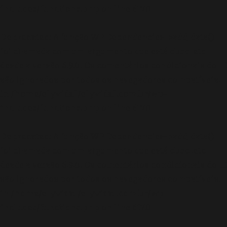
includes/functions.php
on line
6170
Deprecated
: A função WP_Dependencies->add_data()
foi chamada com um argumento que está
obsoleto
desde a versão 6.9.0! Os comentários condicionais do IE
são ignorados por todos os navegadores compatíveis.
in
/home/elyvidal/elyvidal.com.br/wp-
includes/functions.php
on line
6170
Deprecated
: A função WP_Dependencies->add_data()
foi chamada com um argumento que está
obsoleto
desde a versão 6.9.0! Os comentários condicionais do IE
são ignorados por todos os navegadores compatíveis.
in
/home/elyvidal/elyvidal.com.br/wp-
includes/functions.php
on line
6170