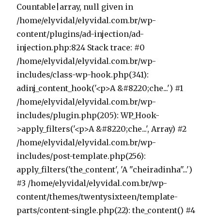
Countable|array, null given in
/home/elyvidal/elyvidal.com.br/wp-
content/plugins/ad-injection/ad-
injection.php:824 Stack trace: #0
/home/elyvidal/elyvidal.com.br/wp-
includes/class-wp-hook.php(341):
adinj_content_hook('<p>A &#8220;che...') #1
/home/elyvidal/elyvidal.com.br/wp-
includes/plugin.php(205): WP_Hook-
>apply_filters('<p>A &#8220;che...', Array) #2
/home/elyvidal/elyvidal.com.br/wp-
includes/post-template.php(256):
apply_filters('the_content', 'A "cheiradinha"...')
#3 /home/elyvidal/elyvidal.com.br/wp-
content/themes/twentysixteen/template-
parts/content-single.php(22): the_content() #4