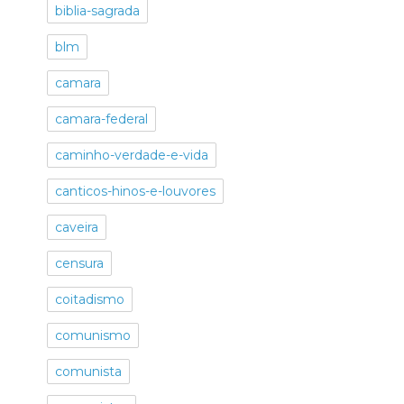
biblia-sagrada
blm
camara
camara-federal
caminho-verdade-e-vida
canticos-hinos-e-louvores
caveira
censura
coitadismo
comunismo
comunista