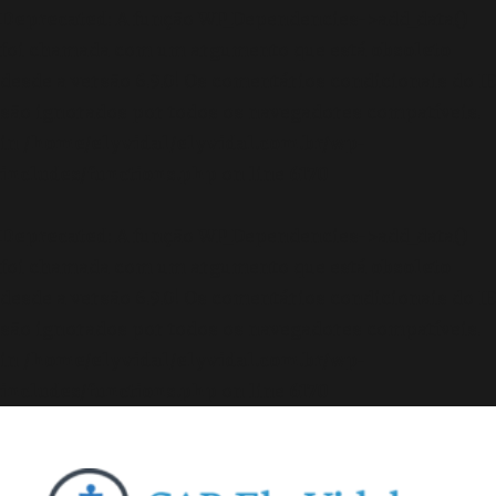
Deprecated
: A função WP_Dependencies->add_data()
foi chamada com um argumento que está
obsoleto
desde a versão 6.9.0! Os comentários condicionais do IE
são ignorados por todos os navegadores compatíveis.
in
/home/elyvidal/elyvidal.com.br/wp-
includes/functions.php
on line
6170
Deprecated
: A função WP_Dependencies->add_data()
foi chamada com um argumento que está
obsoleto
desde a versão 6.9.0! Os comentários condicionais do IE
são ignorados por todos os navegadores compatíveis.
in
/home/elyvidal/elyvidal.com.br/wp-
includes/functions.php
on line
6170