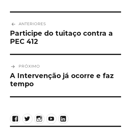
Navegação
ANTERIORES
de
Participe do tuitaço contra a
Post
PEC 412
anterior:
Post
PRÓXIMO
A Intervenção já ocorre e faz
Próximo
tempo
post:
Facebook
Twitter
Instagram
YouTube
LinkedIn