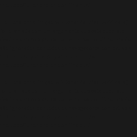
includes/functions.php
on line
6170
Deprecated
: A função WP_Dependencies->add_data()
foi chamada com um argumento que está
obsoleto
desde a versão 6.9.0! Os comentários condicionais do IE
são ignorados por todos os navegadores compatíveis.
in
/home/elyvidal/elyvidal.com.br/wp-
includes/functions.php
on line
6170
Deprecated
: A função WP_Dependencies->add_data()
foi chamada com um argumento que está
obsoleto
desde a versão 6.9.0! Os comentários condicionais do IE
são ignorados por todos os navegadores compatíveis.
in
/home/elyvidal/elyvidal.com.br/wp-
includes/functions.php
on line
6170