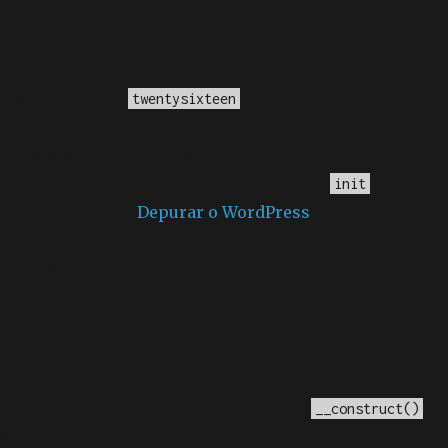
Notice
: A função _load_textdomain_just_in_time foi
chamada
incorretamente
. O carregamento da tradução
para o domínio
foi ativado muito cedo.
twentysixteen
Isso geralmente é um indicador de que algum código
no plugin ou tema está sendo executado muito cedo. As
traduções devem ser carregadas na ação
ou mais
init
tarde. Leia como
Depurar o WordPress
para mais
informações. (Esta mensagem foi adicionada na versão
6.7.0.) in
/home/elyvidal/elyvidal.com.br/wp-
includes/functions.php
on line
6170
Deprecated
: O método construtor chamado para a
classe WP_Widget em Ad_Injection_Widget está
obsoleto
desde a versão 4.3.0! Em vez disso, use
. in
__construct()
/home/elyvidal/elyvidal.com.br/wp-