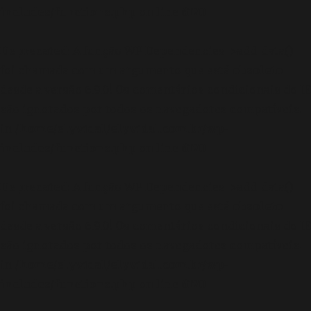
includes/functions.php
on line
6170
Deprecated
: A função WP_Dependencies->add_data()
foi chamada com um argumento que está
obsoleto
desde a versão 6.9.0! Os comentários condicionais do IE
são ignorados por todos os navegadores compatíveis.
in
/home/elyvidal/elyvidal.com.br/wp-
includes/functions.php
on line
6170
Deprecated
: A função WP_Dependencies->add_data()
foi chamada com um argumento que está
obsoleto
desde a versão 6.9.0! Os comentários condicionais do IE
são ignorados por todos os navegadores compatíveis.
in
/home/elyvidal/elyvidal.com.br/wp-
includes/functions.php
on line
6170