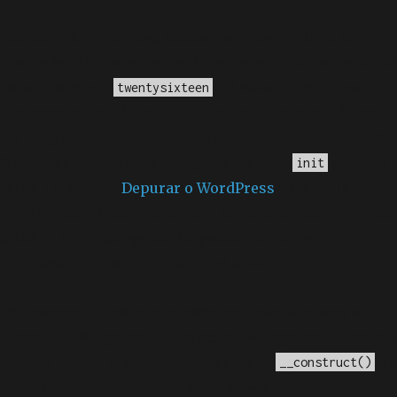
Notice
: A função _load_textdomain_just_in_time foi
chamada
incorretamente
. O carregamento da tradução
para o domínio
foi ativado muito cedo.
twentysixteen
Isso geralmente é um indicador de que algum código
no plugin ou tema está sendo executado muito cedo. As
traduções devem ser carregadas na ação
ou mais
init
tarde. Leia como
Depurar o WordPress
para mais
informações. (Esta mensagem foi adicionada na versão
6.7.0.) in
/home/elyvidal/elyvidal.com.br/wp-
includes/functions.php
on line
6170
Deprecated
: O método construtor chamado para a
classe WP_Widget em Ad_Injection_Widget está
obsoleto
desde a versão 4.3.0! Em vez disso, use
. in
__construct()
/home/elyvidal/elyvidal.com.br/wp-