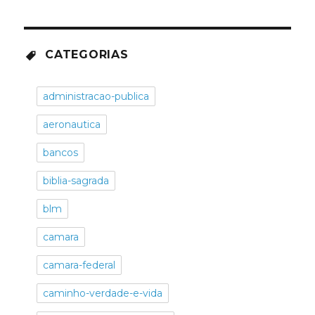
CATEGORIAS
administracao-publica
aeronautica
bancos
biblia-sagrada
blm
camara
camara-federal
caminho-verdade-e-vida