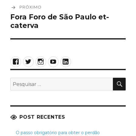
PRÓXIMO
Fora Foro de São Paulo et-
Próximo
caterva
post:
Facebook
Twitter
Instagram
YouTube
LinkedIn
PES
Pesquisar
por:
POST RECENTES
O passo obrigatório para obter o perdão