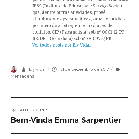
IESS (Instituto de Educação e Serviço Social)
que, dentre outras atividades, provê
atendimentos psicanalíticos, suporte jurídico
por meio da arbitragem e mediação de
conflitos. CIP (Psicanalista) sob nº 0001-12-PF-
BR. DRT (Jornalista) sob n° 0009597/PR.
Ver todos posts por Ely Vidal
Autor
Ely Vidal
Publicado
31 de dezembro de 2017
Categorias
em
Mensagens
Navegação
ANTERIORES
de
Bem-Vinda Emma Sarpentier
Post
anterior:
Post