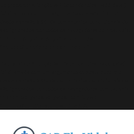
Deprecated
: A função WP_Dependencies->add_data()
foi chamada com um argumento que está
obsoleto
desde a versão 6.9.0! Os comentários condicionais do IE
são ignorados por todos os navegadores compatíveis.
in
/home/elyvidal/elyvidal.com.br/wp-
includes/functions.php
on line
6170
Deprecated
: A função WP_Dependencies->add_data()
foi chamada com um argumento que está
obsoleto
desde a versão 6.9.0! Os comentários condicionais do IE
são ignorados por todos os navegadores compatíveis.
in
/home/elyvidal/elyvidal.com.br/wp-
includes/functions.php
on line
6170